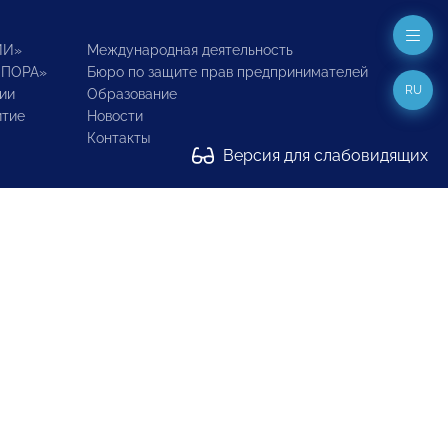
ИИ»
Международная деятельность
ОПОРА»
Бюро по защите прав предпринимателей
RU
ии
Образование
итие
Новости
Контакты
Версия для слабовидящих