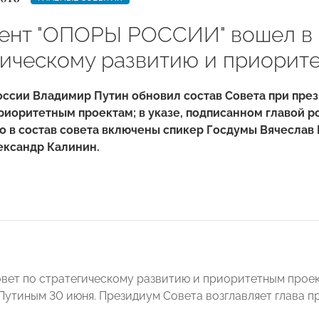
ент "ОПОРЫ РОССИИ" вошел в 
гическому развитию и приорит
ссии Владимир Путин обновил состав Совета при през
риоритетным проектам; в указе, подписанном главой р
то в состав совета включены спикер Госдумы Вячесла
ксандр Калинин.
вет по стратегическому развитию и приоритетным прое
утиным 30 июня. Президиум Совета возглавляет глава п