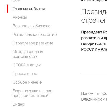
Все
Главные события
Презид
Анонсы
страте
Важное для бизнеса
Президент Ро
Региональное развитие
развитию и п
Отраслевое развитие
говорится, ч
РОССИИ» Але
Международная
деятельность
ОПОРА в лицах
Пресса о нас
Особое мнение
Бюро по защите прав
Напомним, Со
предпринимателей
Владимиром П
Видео