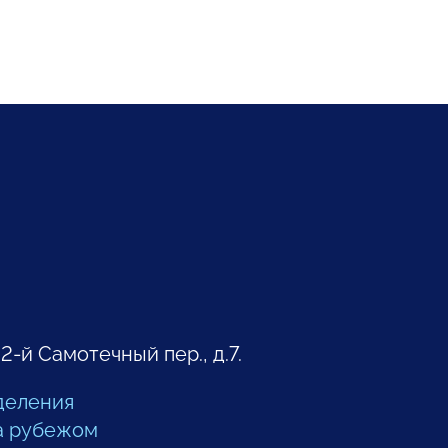
 2-й Самотечный пер., д.7.
деления
а рубежом