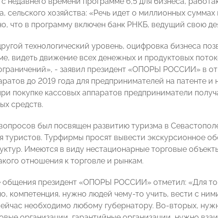
с недавнего времени программе 6,5 для бизнеса, работа
а, сельского хозяйства: «Речь идет о миллионных суммах
о, что в программу включен банк РНКБ, ведущий свою де
другой технологический уровень, оцифровка бизнеса по
ме, видеть движение всех денежных и продуктовых поток
 ограничений», - заявил президент «ОПОРЫ РОССИИ» в от
аратов до 2019 года для предпринимателей на патенте и
при покупке кассовых аппаратов предприниматели получа
ых средств.
вопросов был посвящен развитию туризма в Севастопол
 туристов. Турфирмы просят вывести экскурсионное об
уктур. Имеются в виду нестационарные торговые объект
кого отношения к торговле и рынкам.
 общения президент «ОПОРЫ РОССИИ» отметил: «Для того
о, компетенция, нужно людей чему-то учить, вести с ним
 сейчас необходимо любому губернатору. Во-вторых, нужн
вые организации, гарантийные организации, нужно вза