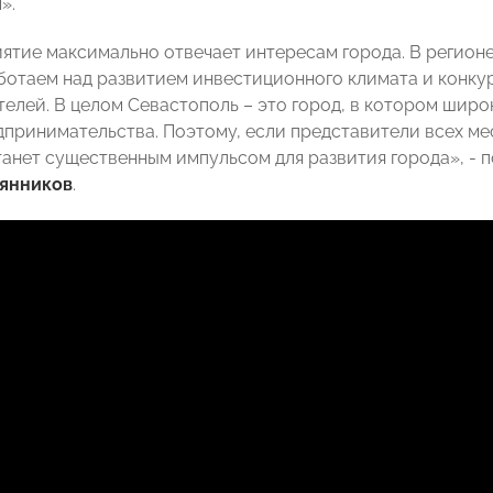
».
ятие максимально отвечает интересам города. В регио
ботаем над развитием инвестиционного климата и конкур
елей. В целом Севастополь – это город, в котором широ
дпринимательства. Поэтому, если представители всех ме
танет существенным импульсом для развития города», - п
янников
.