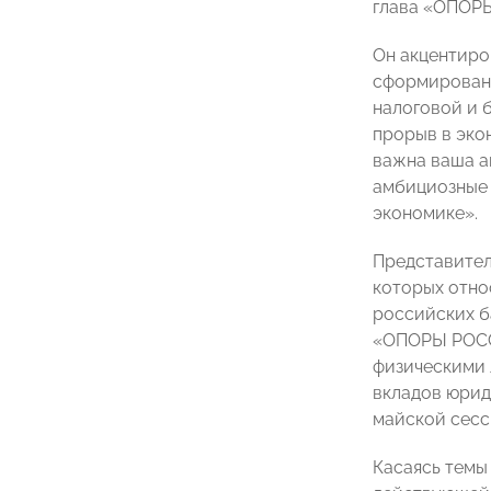
глава «ОПОР
Он акцентиро
сформировано
налоговой и 
прорыв в эко
важна ваша а
амбициозные 
экономике».
Представител
которых отно
российских б
«ОПОРЫ РОССИ
физическими 
вкладов юрид
майской сесс
Касаясь темы