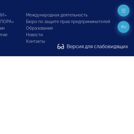
ИИ»
Международная деятельность
ОПОРА»
Бюро по защите прав предпринимателей
RU
ии
Образование
итие
Новости
Контакты
Версия для слабовидящих