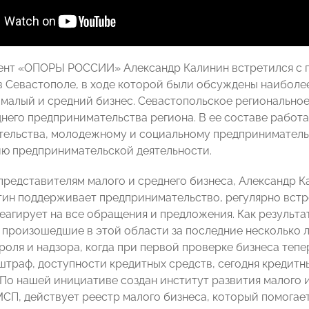
ент «ОПОРЫ РОССИИ» Александр Калинин встретился с 
в Севастополе, в ходе которой были обсуждены наиболе
 малый и средний бизнес. Севастопольское региональное
днего предпринимательства региона. В ее составе работ
ельства, молодежному и социальному предприниматель
ю предпринимательской деятельности.
представителям малого и среднего бизнеса, Александр К
ин поддерживает предпринимательство, регулярно встр
еагирует на все обращения и предложения. Как результ
 произошедшие в этой области за последние несколько л
роля и надзора, когда при первой проверке бизнеса тепе
 штраф, доступности кредитных средств, сегодня кредит
 По нашей инициативе создан институт развития малого 
СП, действует реестр малого бизнеса, который помогает