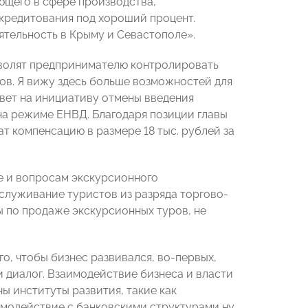
ющего в сфере производства,
 кредитования под хороший процент.
ятельность в Крыму и Севастополе».
зволят предпринимателю контролировать
ов. Я вижу здесь больше возможностей для
вет на инициативу отмены введения
 на режиме ЕНВД. Благодаря позиции главы
т компенсацию в размере 18 тыс. рублей за
е и вопросам экскурсионного
служивание туристов из разряда торгово-
ы по продаже экскурсионных туров, не
, чтобы бизнес развивался, во-первых,
и диалог. Взаимодействие бизнеса и власти
ы институты развития, такие как
имодействие с банковскими структурами ну