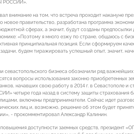
Ы РОССИИ».
вал внимание на том, что встреча проходит накануне пре
 новое правительство, разработана программа экономи
бюджетной сферах, а значит, будут созданы предпосылки 
номике: «Поэтому я много езжу по стране, общаюсь с биз
ктивная принципиальная позиция. Если сформируем каче
задачи, будем тиражировать успешный опыт, значит, начн
и севастопольского бизнеса обозначили ряд важнейших
сятся вопросы использования законно приобретенных зем
анков, начавших свою работу в 2014 г. в Севастополе и 
И» четыре года назад в систему защиты страхования ба
лицами, включены предприниматели. Сейчас идет разгово
ических лиц и, возможно, решение об этом будет принят
ии», - прокомментировал Александр Калинин.
 повышения доступности заемных средств, президент 