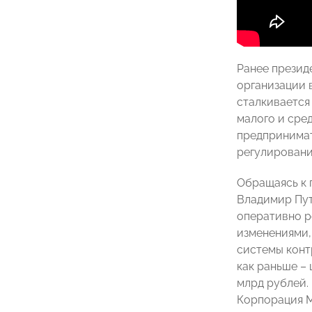
Ранее презид
организации 
сталкивается
малого и сре
предпринимат
регулировани
Обращаясь к 
Владимир Пут
оперативно р
изменениями,
системы конт
как раньше –
млрд рублей.
Корпорация М