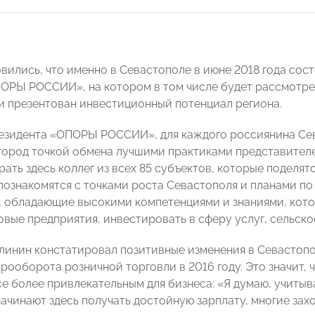
вились, что именно в Севастополе в июне 2018 года сос
ОРЫ РОССИИ», на котором в том числе будет рассмотре
и презентован инвестиционный потенциал региона.
езидента «ОПОРЫ РОССИИ», для каждого россиянина Сев
 город точкой обмена лучшими практиками представителе
ать здесь коллег из всех 85 субъектов, которые поделят
 познакомятся с точками роста Севастополя и планами по
, обладающие высокими компетенциями и знаниями, кото
овые предприятия, инвестировать в сферу услуг, сельское
линин констатировал позитивные изменения в Севастопол
рооборота розничной торговли в 2016 году. Это значит, 
се более привлекательным для бизнеса: «Я думаю, учитыв
начинают здесь получать достойную зарплату, многие зах