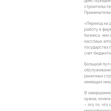
действующей 
строительств
Примечательн
«Переход на 
работу в фир
бизнеса, чем
кассовых апп
государства 
счет бюджетн
Большой пул 
обслуживания
рыночных стр
имеющих ника
В завершение
нужна, конечн
– это то, что
микрофинансо