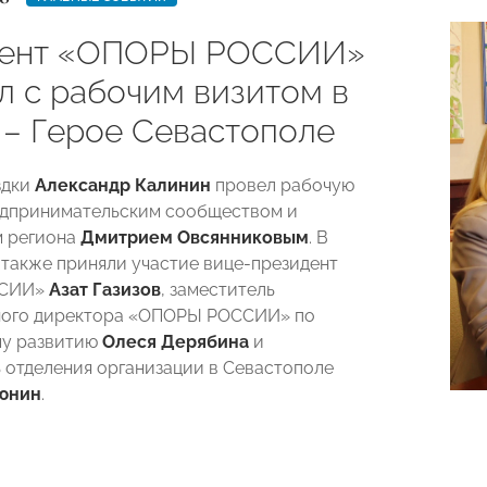
дент «ОПОРЫ РОССИИ»
л с рабочим визитом в
 – Герое Севастополе
здки
Александр Калинин
провел рабочую
едпринимательским сообществом и
м региона
Дмитрием Овсянниковым
. В
также приняли участие вице-президент
ССИИ»
Азат Газизов
, заместитель
ного директора «ОПОРЫ РОССИИ» по
му развитию
Олеся Дерябина
и
 отделения организации в Севастополе
юнин
.