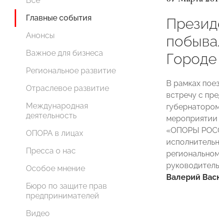
Все
Главные события
Прези
Анонсы
побыва
Важное для бизнеса
Городе
Региональное развитие
В рамках пое
Отраслевое развитие
встречу с пр
Международная
губернаторо
деятельность
мероприятии 
«ОПОРЫ РО
ОПОРА в лицах
исполнитель
Пресса о нас
регионально
руководитель
Особое мнение
Валерий Вас
Бюро по защите прав
предпринимателей
Видео