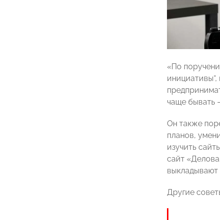
«По поручени
инициативы“,
предпринимат
чаще бывать —
Он также пор
планов, умен
изучить сайт
сайт «Делова
выкладывают 
Другие сове