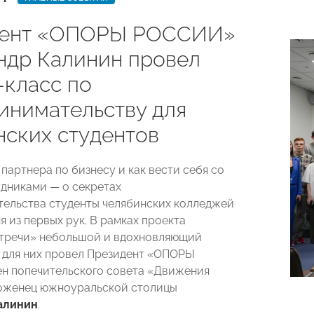
дент «ОПОРЫ РОССИИ»
ндр Калинин провел
‑класс по
инимательству для
нских студентов
партнера по бизнесу и как вести себя со
дниками — о секретах
ельства студенты челябинских колледжей
я из первых рук. В рамках проекта
тречи» небольшой и вдохновляющий
 для них провел Президент «ОПОРЫ
н попечительского совета «Движения
роженец южноуральской столицы
алинин
.