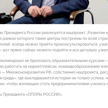
ю Президента России реализуется нацпроект „Развитие 
 в рамках которого такие центры построены по всей стра
елей, всегда можно прийти проконсультироваться, узнат
 вот прямо сейчас можете подойти и все детально узнать
екомендовал не брезговать образовательными курсами 
ию работать на маркетплейсах, командообразованию или
ы — Минэкономразвития РФ, собственно нацпроекта, ресу
я среда», где выкладываются истории не только успеха, 
их, чтобы желающие стать предпринимателями учились не
ты Президента «ОПОРЫ РОССИИ»: