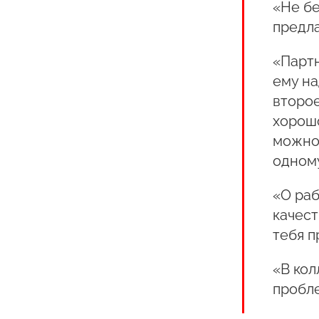
«Не бе
предла
«Партн
ему на
второе
хорошо
можно 
одном
«О раб
качест
тебя п
«В кол
пробле