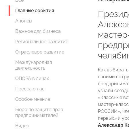
Все
Главные события
Прези
Анонсы
Алекса
Важное для бизнеса
мастер
Региональное развитие
предпр
Отраслевое развитие
челяби
Международная
деятельность
Как выбирать 
своими сотру
ОПОРА в лицах
предпринимат
Пресса о нас
узнали сегодн
«Классные вс
Особое мнение
мастер-класс
Бюро по защите прав
РОССИИ», чле
предпринимателей
первых» и у
Александр К
Видео