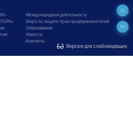
ИИ»
Международная деятельность
ОПОРА»
Бюро по защите прав предпринимателей
RU
ии
Образование
итие
Новости
Контакты
Версия для слабовидящих