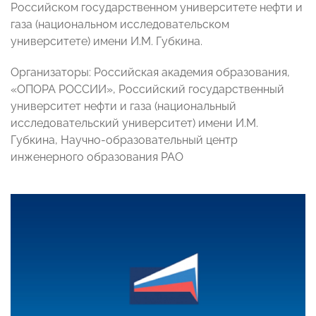
Российском государственном университете нефти и
газа (национальном исследовательском
университете) имени И.М. Губкина.
Организаторы: Российская академия образования,
«ОПОРА РОССИИ», Российский государственный
университет нефти и газа (национальный
исследовательский университет) имени И.М.
Губкина, Научно-образовательный центр
инженерного образования РАО