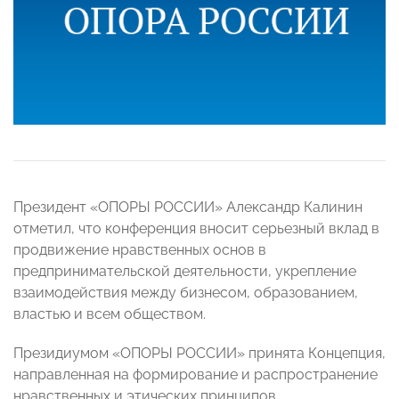
Президент «ОПОРЫ РОССИИ» Александр Калинин
отметил, что конференция вносит серьезный вклад в
продвижение нравственных основ в
предпринимательской деятельности, укрепление
взаимодействия между бизнесом, образованием,
властью и всем обществом.
Президиумом «ОПОРЫ РОССИИ» принята Концепция,
направленная на формирование и распространение
нравственных и этических принципов