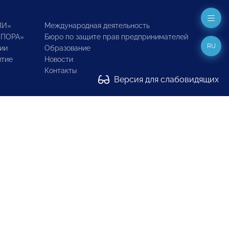
ИИ»
Международная деятельность
ОПОРА»
Бюро по защите прав предпринимателей
RU
ии
Образование
итие
Новости
Контакты
Версия для слабовидящих