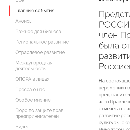
Все
Главные события
Предст
Анонсы
РОССИИ
Важное для бизнеса
член П
Региональное развитие
была от
Отраслевое развитие
развит
Международная
Россие
деятельность
ОПОРА в лицах
На состоявше
церемонии на
Пресса о нас
представите
Особое мнение
член Правлен
отмечена поч
Бюро по защите прав
развитие рос
предпринимателей
культуры, эк
Видео
Николасом Ко