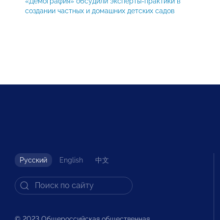
«Демография» обсудили эксперты-практики в
создании частных и домашних детских садов
Русский
English
中文
© 2023 Общероссийская общественная