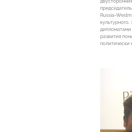
двусторонних
председатель 
Russia-Westmi
культурного,
дипломатами 
развития пон
политически 