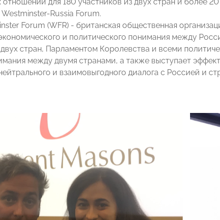
 отношений для 180 участников из двух стран и более 2
Westminster-Russia Forum.
nster Forum (WFR) - британская общественная организаци
 экономического и политического понимания между Росс
двух стран, Парламентом Королевства и всеми политич
имания между двумя странами, а также выступает эффе
нейтрального и взаимовыгодного диалога с Россией и ст