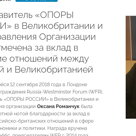
авитель «ОПОРЫ
» в Великобритании и
равления Организации
мечена за вклад в
ие отношений между
й и Великобританией
йся 12 сентября 2018 года в Лондоне
граждения Russia-Westminster Forum (WFR),
ль «ОПОРЫ РОССИИ» в Великобритании и
ия организации
Оксана Романчук
была
етной нотой благодарности за вклад в
сийско-британских отношений в сфере
ономики и политики. Награда вручена
ббс, председателем WFR c 2014 года.