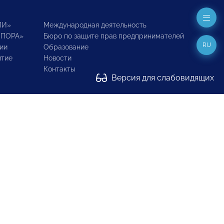
ИИ»
Международная деятельность
ОПОРА»
Бюро по защите прав предпринимателей
RU
ии
Образование
итие
Новости
Контакты
Версия для слабовидящих