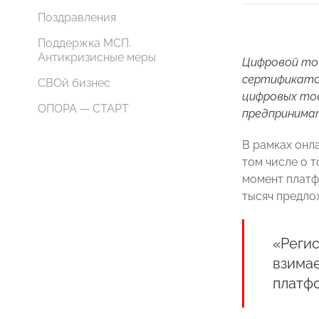
Поздравления
Поддержка МСП.
Антикризисные меры
Цифровой тов
сертификатов
СВОй бизнес
цифровых тов
ОПОРА — СТАРТ
предпринима
В рамках онл
том числе о т
момент платф
тысяч предло
«Регис
взимае
платфо