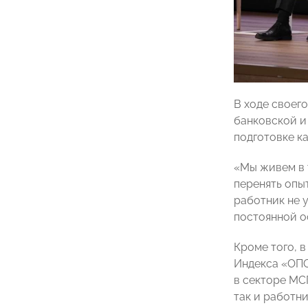
В ходе своег
банковской и
подготовке к
«Мы живем в 
перенять опы
работник не у
постоянной о
Кроме того, 
Индекса «ОПО
в секторе МСП
так и работн