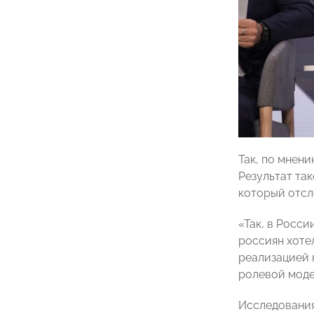
Так, по мнен
Результат та
который отсл
«Так, в Росс
россиян хотел
реализацией 
ролевой моде
Исследования