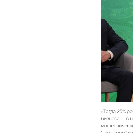
«Тогда 25% р
бизнеса — в 
мошеннически
“фильтром” и