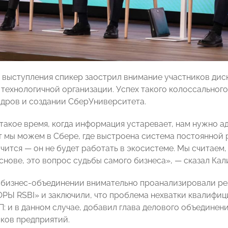
о выступления спикер заострил внимание участников дис
 технологичной организации. Успех такого колоссального
адров и создании СберУниверситета.
такое время, когда информация устаревает, нам нужно а
т мы можем в Сбере, где выстроена система постоянной 
чится — он не будет работать в экосистеме. Мы считаем,
снове, это вопрос судьбы самого бизнеса», — сказал Кал
в бизнес-объединении внимательно проанализировали ре
РЫ RSBI» и заключили, что проблема нехватки квалифиц
: и в данном случае, добавил глава делового объединения
иков предприятий.