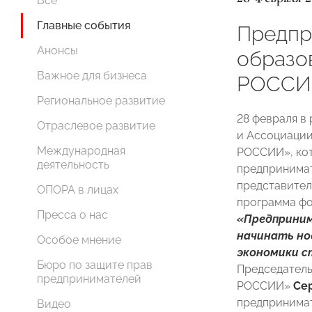
Все
Главные события
Предпр
Анонсы
образо
Важное для бизнеса
РОССИИ
Региональное развитие
28 февраля в
Отраслевое развитие
и Ассоциаци
Международная
РОССИИ», кот
деятельность
предпринимат
представител
ОПОРА в лицах
программа фо
Пресса о нас
«Предприним
начинать но
Особое мнение
экономики 
Бюро по защите прав
Председатель
предпринимателей
РОССИИ»
Се
предпринимат
Видео