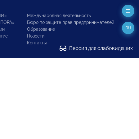
ИИ»
Международная деятельность
ОПОРА»
Бюро по защите прав предпринимателей
RU
ии
Образование
итие
Новости
Контакты
Версия для слабовидящих