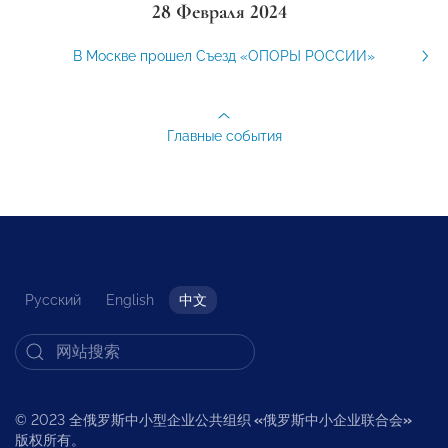
28 Февраля 2024
В Москве прошел Съезд «ОПОРЫ РОССИИ»
Главные события
Русский
English
中文
© 2023 全俄罗斯中小型企业公共组织
«
俄罗斯中小企业联合会
»
版权所有。