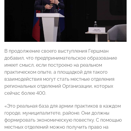
В продолжение своего выступления Гершман
добавил, что предпринимательское образование
имеет смысл, если построено на реальном
практическом опыте, а площадкой для такого
взаимодействия могут стать местные отделения
региональных отделений Организации, которых
сейчас более 400.
«Это реальная база для армии практиков в каждом
городе, муниципалитете, районе. Они должны
формировать экономическую повестку. С помощью
местных отделений можно получить право на