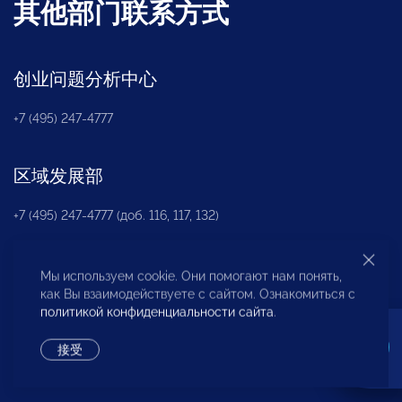
其他部门联系方式
创业问题分析中心
+7 (495) 247-4777
区域发展部
+7 (495) 247-4777 (доб. 116, 117, 132)
非营利性合伙机构
«
OPORA
»
Мы используем cookie. Они помогают нам понять,
как Вы взаимодействуете с сайтом. Ознакомиться с
политикой конфиденциальности сайта
.
+7 (495) 247-4777 (доб. 124)
接受
新闻办公室