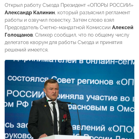
Открыл работу Съезда Президент «ОПОРЫ РОССИИ»
Александр Калинин
, который разъяснил регламент
работы и озвучил повестку. Затем слово взял
Председатель Счетно-мандатной Комиссии
Алексей
Голощанов
. Спикер сообщил, что по общему числу
делегатов кворум для работы Съезда и принятия
решений имеется.