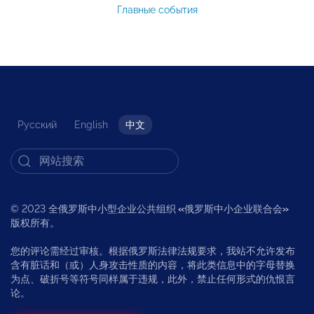
Главные события
Русский
English
中文
© 2023 全俄罗斯中小型企业公共组织
«
俄罗斯中小企业联合会
»
版权所有。
您的评论需经过审核。根据俄罗斯法律法规要求，我站不允许发布
含有脏话和（或）人身攻击性质的内容，将此类信息中的字母替换
为点、破折号等符号同样属于违规，此外，禁止任何形式的仇恨言
论。