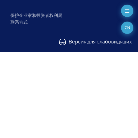
保护企业家和投资者权利局
联系方式
CN
Версия для слабовидящих