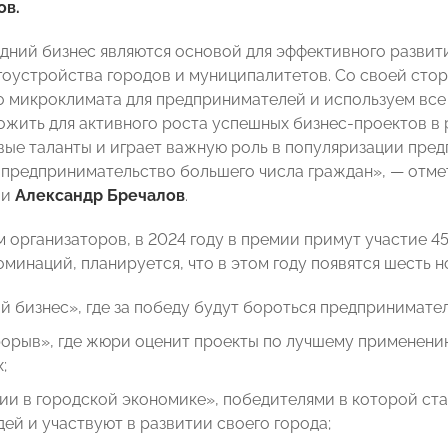
ов.
дний бизнес являются основой для эффективного развити
гоустройства городов и муниципалитетов. Со своей сто
о микроклимата для предпринимателей и используем вс
жить для активного роста успешных бизнес-проектов в р
вые таланты и играет важную роль в популяризации пре
 предпринимательство большего числа граждан», — отме
ии
Александр Бречалов
.
 организаторов, в 2024 году в премии примут участие 45
оминаций, планируется, что в этом году появятся шесть 
 бизнес», где за победу будут бороться предпринимате
рыв», где жюри оценит проекты по лучшему применению
;
ии в городской экономике», победителями в которой ст
ей и участвуют в развитии своего города;