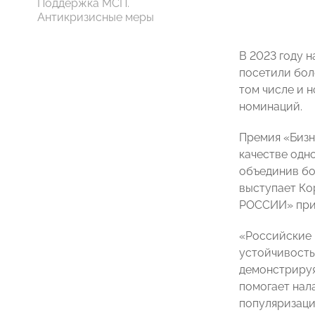
Поддержка МСП.
Антикризисные меры
В 2023 году 
посетили бол
том числе и 
номинаций.
Премия «Бизн
качестве одн
объединив бо
выступает К
РОССИИ» при
«Российские 
устойчивость
демонстрируя
помогает нал
популяризаци