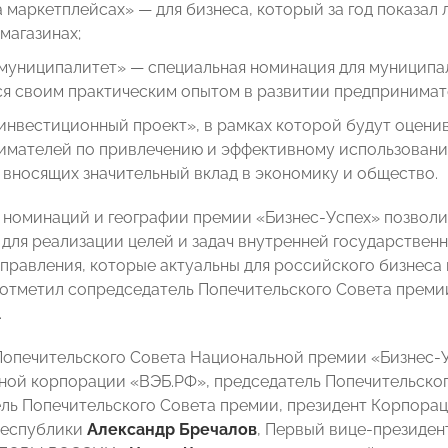
 маркетплейсах» — для бизнеса, который за год показал
магазинах;
муниципалитет» — специальная номинация для муниципал
я своим практическим опытом в развитии предпринимат
инвестиционный проект», в рамках которой будут оцени
имателей по привлечению и эффективному использованию
 вносящих значительный вклад в экономику и общество.
номинаций и географии премии «Бизнес-Успех» позволи
для реализации целей и задач внутренней государствен
правления, которые актуальны для российского бизнеса
 отметил сопредседатель Попечительского Совета преми
.
Попечительского Совета Национальной премии «Бизнес-У
ной корпорации «ВЭБ.РФ», председатель Попечительско
ль Попечительского Совета премии, президент Корпора
Республики
Александр Бречалов
, Первый вице-презид