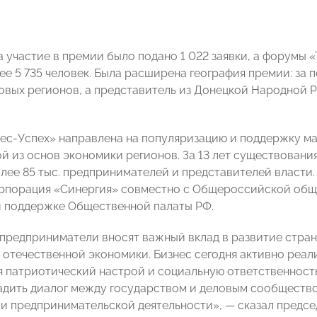
на участие в премии было подано 1 022 заявки, а форумы
ее 5 735 человек. Была расширена география премии: за
новых регионов, а представитель из Донецкой Народной 
ес-Успех» направлена на популяризацию и поддержку ма
ой из основ экономики регионов. За 13 лет существовани
лее 85 тыс. предпринимателей и представителей власти
орпорация «Синергия» совместно с Общероссийской об
 поддержке Общественной палаты РФ.
предприниматели вносят важный вклад в развитие стран
 отечественной экономики. Бизнес сегодня активно реал
 патриотический настрой и социальную ответственность
адить диалог между государством и деловым сообщество
и предпринимательской деятельности», — сказал предсе