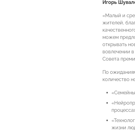
Игорь Шувал
«Малый и сре
жителей, бла
качественног
можем предло
открывать но
вовлечении в
Совета прем
По ожиданиям
количество н
«Семейный
«Нейропро
процессах
«Технолог
жизни люд