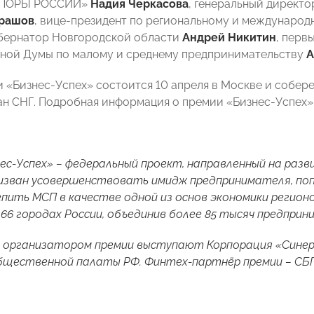
«ОПОРЫ РОССИИ»
Надия Черкасова
, генеральный директ
рашов
, вице-президент по региональному и междунаро
убернатор Новгородской области
Андрей Никитин
, перв
ной Думы по малому и среднему предпринимательству
А
 «Бизнес-Успех» состоится 10 апреля в Москве и собер
ан СНГ. Подробная информация о премии «Бизнес-Успех
ес-Успех» – федеральный проект, направленный на разви
ризван усовершенствовать имидж предпринимателя, п
епить МСП в качестве одной из основ экономики регион
 66 городах России, объединив более 85 тысяч предпри
 организатором премии выступают Корпорация «Сине
бщественной палаты РФ. Финтех-партнёр премии – СБП