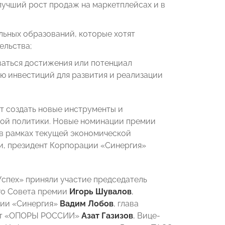
 лучший рост продаж на маркетплейсах и в
ьных образований, которые хотят
ельства;
ваться достижения или потенциал
 инвестиций для развития и реализации
т создать новые инструменты и
ной политики. Новые номинации премии
 в рамках текущей экономической
и, президент Корпорации «Синергия»
спех» приняли участие
председатель
го Совета премии
Игорь Шувалов
,
ции «Синергия»
Вадим Лобов
, глава
ент «ОПОРЫ РОССИИ»
Азат Газизов
, Вице-