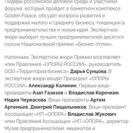
Лидеры российской деловой среды и участники
форума, который пройдет в банкетном комплексе
Golden Palace, обсудят вопросы развития и
поддержки малого и среднего бизнеса, тенденции в
предпринимательстве и новые идеи. Экспертное
жюри выберет лучших предпринимателей десятого
сезона Национальной премии «Бизнес-Успех».
Напомним, Экспертное жюри Премии возглавляет
член Правления «ОПОРЫ РОССИИ», руководитель
ООО «Территория бизнеса»
Дарья Сунцова
. В
экспертное жюри входят Президент «ОПОРЫ
РОССИИ»
Александр Калинин
, Первые вице-
президенты
Азат Газизов
и
Владислав Корочкин
,
Надия Черкасова
, Вице-президенты
Артем
Артемьев
,
Дмитрий Пищальников
, Вице-президент
Ассоциации «НП «ОПОРА»
Владислав Жукович
,
член Правления Ассоциации «НП «ОПОРА», директор
Музея предпринимателей, меценатов и