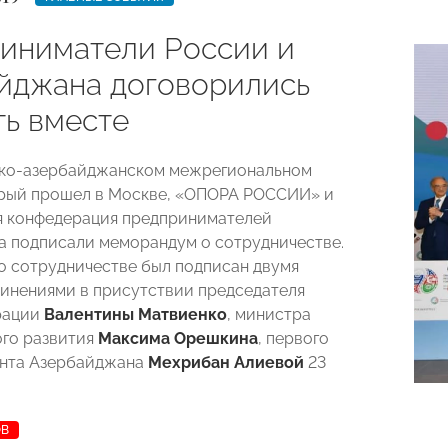
иниматели России и
йджана договорились
ть вместе
ско-азербайджанском межрегиональном
орый прошел в Москве, «ОПОРА РОССИИ» и
я конфедерация предпринимателей
 подписали меморандум о сотрудничестве.
 сотрудничестве был подписан двумя
инениями в присутствии председателя
рации
Валентины Матвиенко
, министра
го развития
Максима Орешкина
, первого
ента Азербайджана
Мехрибан Алиевой
23
ОВ