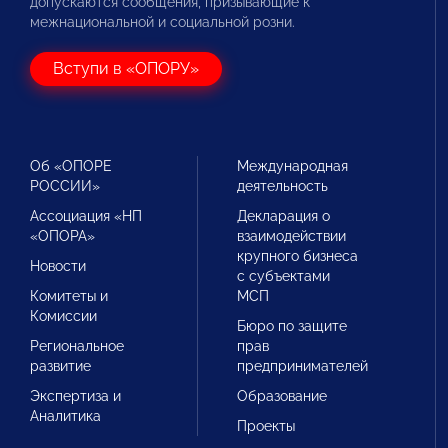
допускаются сообщения, призывающие к
межнациональной и социальной розни.
Вступи в «ОПОРУ»
Об «ОПОРЕ
Международная
РОССИИ»
деятельность
Ассоциация «НП
Декларация о
«ОПОРА»
взаимодействии
крупного бизнеса
Новости
с субъектами
Комитеты и
МСП
Комиссии
Бюро по защите
Региональное
прав
развитие
предпринимателей
Экспертиза и
Образование
Аналитика
Проекты