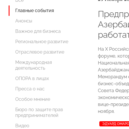
Все
Главные события
Предпр
Анонсы
Азерба
Важное для бизнеса
работа
Региональное развитие
На X Россий
Отраслевое развитие
форуме, кот
Международная
Национальна
деятельность
Азербайджана
Меморандум о
ОПОРА в лицах
бизнес-объед
Пресса о нас
Совета Феде
экономическо
Особое мнение
вице-презид
Бюро по защите прав
ноября.
предпринимателей
ЭДУАРД ОМАР
Видео