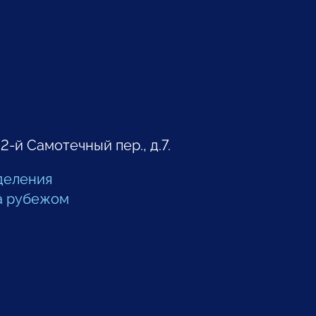
 2-й Самотечный пер., д.7.
деления
а рубежом