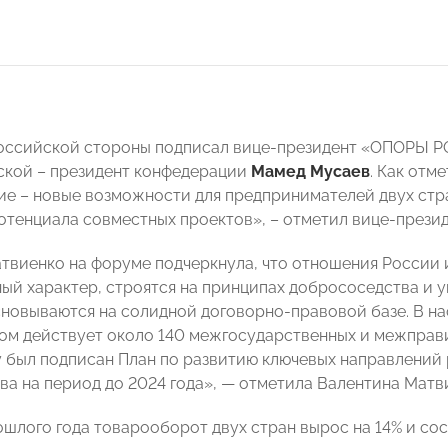
российской стороны подписал вице-президент «ОПОРЫ
кой – президент конфедерации
Мамед Мусаев
. Как отм
ие – новые возможности для предпринимателей двух стра
отенциала совместных проектов», – отметил вице-презид
твиенко на форуме подчеркнула, что отношения России 
ый характер, строятся на принципах добрососедства и у
новываются на солидной договорно-правовой базе. В н
м действует около 140 межгосударственных и межправи
 был подписан План по развитию ключевых направлений
ва на период до 2024 года», — отметила Валентина Матв
ошлого года товарооборот двух стран вырос на 14% и сос