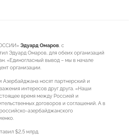
 РОССИИ»
Эдуард Омаров
, с
етил Эдуард Омаров, для обеих организаций
н. «Единогласный вывод – мы в начале
ент организации.
и Азербайджана носят партнерский и
важения интересов друг друга. «Наши
астоящее время между Россией и
тельственных договоров и соглашений. А в
 российско-азербайджанского
иенко.
тавил $2,5 млрд.