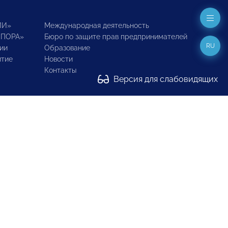
ИИ»
Международная деятельность
ОПОРА»
Бюро по защите прав предпринимателей
RU
ии
Образование
итие
Новости
Контакты
Версия для слабовидящих