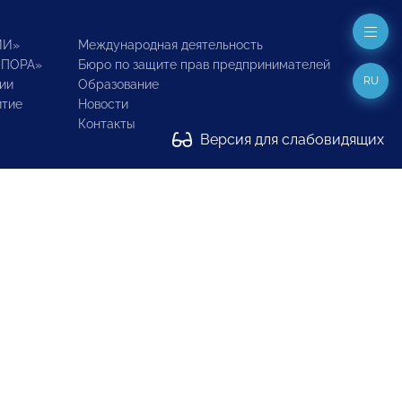
ИИ»
Международная деятельность
ОПОРА»
Бюро по защите прав предпринимателей
RU
ии
Образование
итие
Новости
Контакты
Версия для слабовидящих