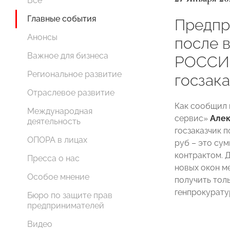
Все
Главные события
Предпр
Анонсы
после 
Важное для бизнеса
РОССИИ
Региональное развитие
госзак
Отраслевое развитие
Как сообщил 
Международная
сервис»
Алек
деятельность
госзаказчик 
ОПОРА в лицах
руб – это су
контрактом. Д
Пресса о нас
новых окон м
Особое мнение
получить то
генпрокурату
Бюро по защите прав
предпринимателей
Видео