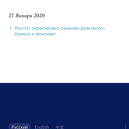
27 Января 2020
Росстат зафиксировал снижение доли малого
бизнеса в экономике
Русский
English
中文