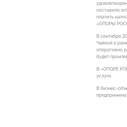
удовлетворен
поставило ег
платить нало
«ОПОРЫ РОС
В сентябре 2
Чайкой в рам
оперативно р
будет произв
В «ОПОРЕ РОС
услуги.
В бизнес-объ
предпринимат