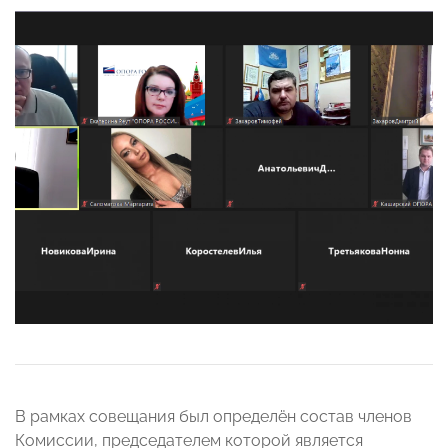
В рамках совещания был определён состав членов
Комиссии, председателем которой является