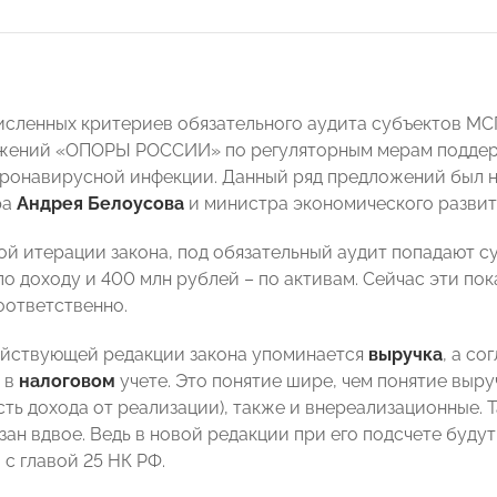
сленных критериев обязательного аудита субъектов МСП
жений «ОПОРЫ РОССИИ» по регуляторным мерам поддерж
ронавирусной инфекции. Данный ряд предложений был н
ра
Андрея Белоусова
и министра экономического разви
ой итерации закона, под обязательный аудит попадают 
по доходу и 400 млн рублей – по активам.
Сейчас эти пок
оответственно.
ействующей редакции закона упоминается
выручка
, а с
 в
налоговом
учете. Это понятие шире, чем понятие выру
сть дохода от реализации), также и внереализационные. Т
ан вдвое. Ведь в новой редакции при его подсчете будут
с главой 25 НК РФ.