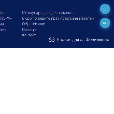
ИИ»
Международная деятельность
ОПОРА»
Бюро по защите прав предпринимателей
RU
ии
Образование
итие
Новости
Контакты
Версия для слабовидящих