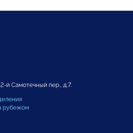
 2-й Самотечный пер., д.7.
деления
а рубежом