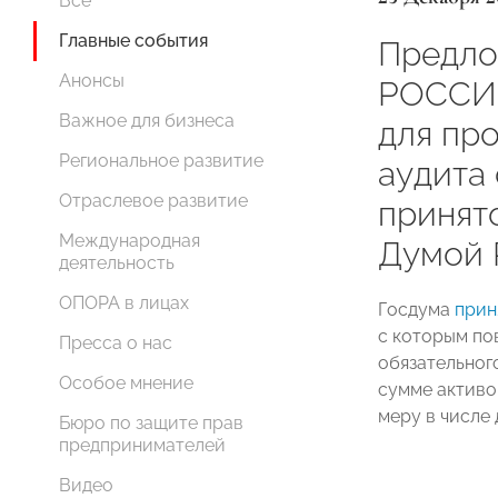
Все
Главные события
Предл
Анонсы
РОССИИ
Важное для бизнеса
для пр
Региональное развитие
аудита
Отраслевое развитие
принят
Международная
Думой
деятельность
ОПОРА в лицах
Госдума
прин
с которым по
Пресса о нас
обязательног
Особое мнение
сумме активо
меру в числе
Бюро по защите прав
предпринимателей
Видео