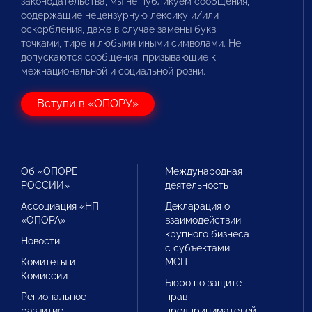
законодательства, мы не публикуем сообщения,
содержащие нецензурную лексику и/или
оскорбления, даже в случае замены букв
точками, тире и любыми иными символами. Не
допускаются сообщения, призывающие к
межнациональной и социальной розни.
Вступи в «ОПОРУ»
Об «ОПОРЕ
Международная
РОССИИ»
деятельность
Ассоциация «НП
Декларация о
«ОПОРА»
взаимодействии
крупного бизнеса
Новости
с субъектами
Комитеты и
МСП
Комиссии
Бюро по защите
Региональное
прав
развитие
предпринимателей