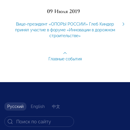
09 Июля 2019
Вице-президент «ОПОРЫ РОССИИ» Глеб Киндер
принял участие в форуме «Инновации в дорожном
строительстве»
Главные события
Русский
English
中文