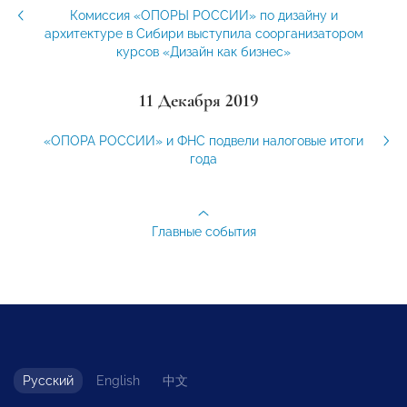
Комиссия «ОПОРЫ РОССИИ» по дизайну и
архитектуре в Сибири выступила соорганизатором
курсов «Дизайн как бизнес»
11 Декабря 2019
«ОПОРА РОССИИ» и ФНС подвели налоговые итоги
года
Главные события
Русский
English
中文