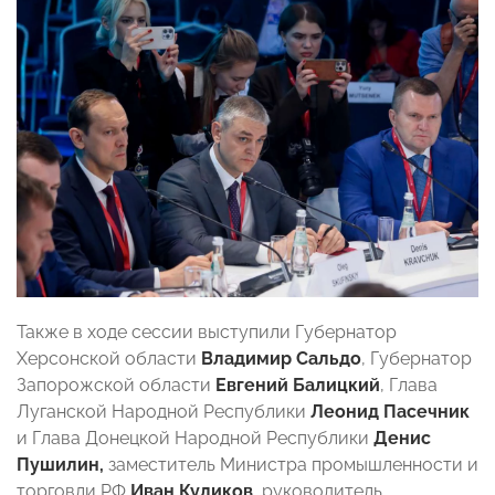
Также в ходе сессии выступили Губернатор
Херсонской области
Владимир Сальдо
, Губернатор
Запорожской области
Евгений Балицкий
, Глава
Луганской Народной Республики
Леонид Пасечник
и Глава Донецкой Народной Республики
Денис
Пушилин,
заместитель Министра промышленности и
торговли РФ
Иван Куликов
, руководитель