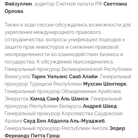
Файзуллин
, аудитор Счетной палаты РФ
Светлана
Орлова
.
Также в ходе сессии обсуждались возможности для
укрепления международного правового
сотрудничества, вопросы унификации подходов к
защите прав инвесторов и снижение правовой
неопределенности во взаимодействии бизнеса и
государства. К обсуждению присоединились
Генеральный прокурор Боливарианской Республики
Венесуэла
Тарек Уильянс Сааб Алаби
, Генеральный
прокурор Турецкой Республики
Мухсин Шентюрк
,
Генеральный прокурор Объединенных Арабских
Эмиратов
Хамад Саиф Аль Шамси
, Генеральный
прокурор Республики Беларусь
Андрей Швед
,
Генеральный прокурор Королевства Саудовская
Аравия
Сауд Бен Абдалла Аль-Муаджиб
,
Генеральный прокурор Республики Ангола
Элдер
Фернанду Питта Грош
.