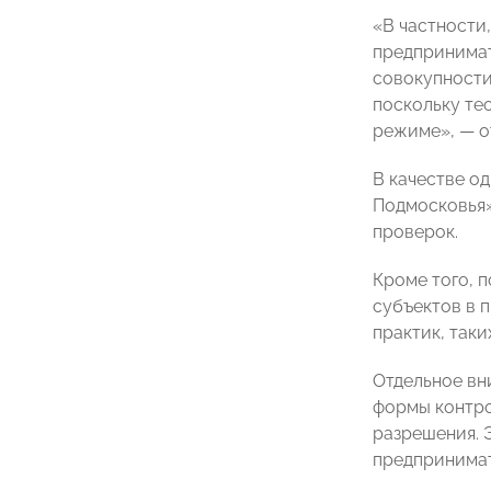
«В частности
предпринимат
совокупности
поскольку те
режиме», — о
В качестве о
Подмосковья»
проверок.
Кроме того, 
субъектов в 
практик, таки
Отдельное вн
формы контро
разрешения. 
предпринимат