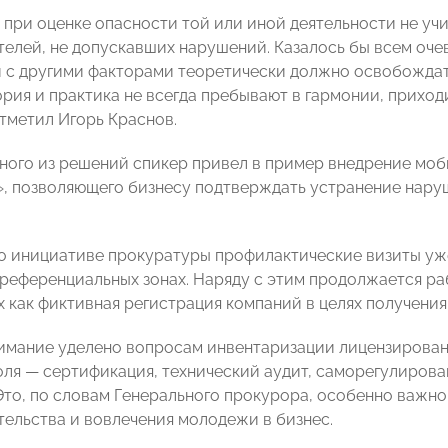
, при оценке опасности той или иной деятельности не у
елей, не допускавших нарушений. Казалось бы всем очев
 с другими факторами теоретически должно освобождать
ория и практика не всегда пребывают в гармонии, приход
тметил Игорь Краснов.
дного из решений спикер привел в пример внедрение мо
, позволяющего бизнесу подтверждать устранение наруш
по инициативе прокуратуры профилактические визиты уже
преференциальных зонах. Наряду с этим продолжается р
х как фиктивная регистрация компаний в целях получения 
имание уделено вопросам инвентаризации лицензировани
ля — сертификация, технический аудит, саморегулирова
Это, по словам Генерального прокурора, особенно важно
ельства и вовлечения молодежи в бизнес.