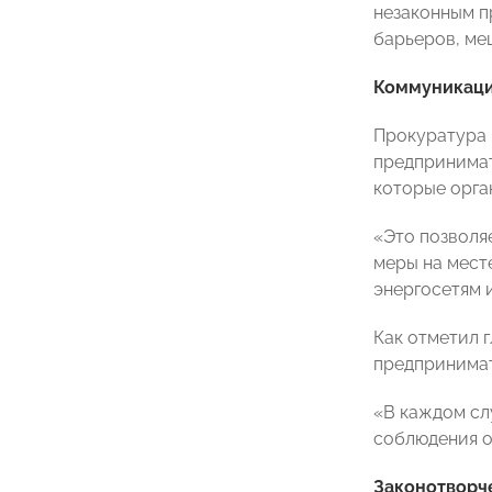
незаконным п
барьеров, ме
Коммуникаци
Прокуратура 
предпринимат
которые орг
«Это позволя
меры на мест
энергосетям 
Как отметил 
предпринимат
«В каждом сл
соблюдения о
Законотворч