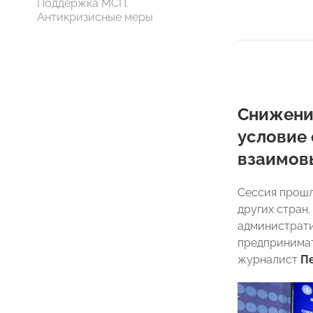
Поддержка МСП.
Антикризисные меры
Снижение
условие
взаимов
Сессия прошл
других стран
администрати
предпринимат
журналист
П