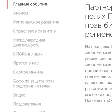
Главные события
Партнер
Анонсы
полях 
Региональное развитие
прав б
Отраслевое развитие
регион
Международная
деятельность
На площадке 
экономическо
ОПОРА в лицах
дискуссии, п
Пресса о нас
экономическо
организованн
Особое мнение
поднимались 
Бюро по защите прав
давления. Та
предпринимателей
развития нов
малого и сре
Видео
Президент 
Поздравления