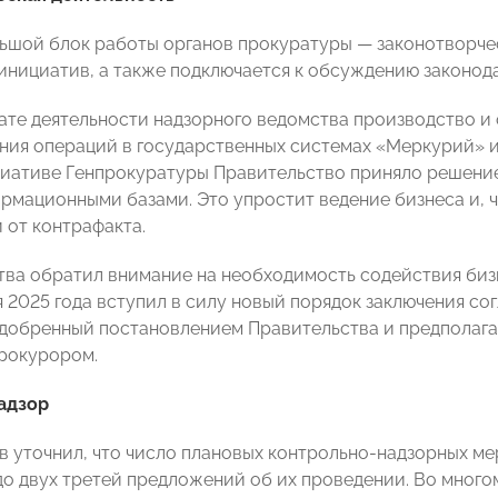
ьшой блок работы органов прокуратуры — законотворчес
инициатив, а также подключается к обсуждению законода
ьтате деятельности надзорного ведомства производство
ния операций в государственных системах «Меркурий» и 
циативе Генпрокуратуры Правительство приняло решение
рмационными базами. Это упростит ведение бизнеса и, 
 от контрафакта.
тва обратил внимание на необходимость содействия бизн
я 2025 года вступил в силу новый порядок заключения с
добренный постановлением Правительства и предполаг
рокурором.
адзор
в уточнил, что число плановых контрольно-надзорных ме
до двух третей предложений об их проведении. Во многом