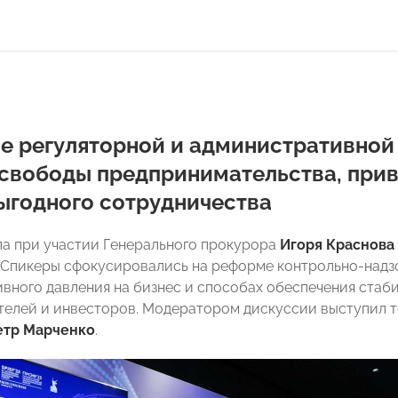
 регуляторной и административной 
 свободы предпринимательства, прив
ыгодного сотрудничества
а при участии Генерального прокурора
Игоря Краснова
. Спикеры сфокусировались на реформе контрольно-надз
вного давления на бизнес и способах обеспечения стаб
елей и инвесторов. Модератором дискуссии выступил т
етр Марченко
.