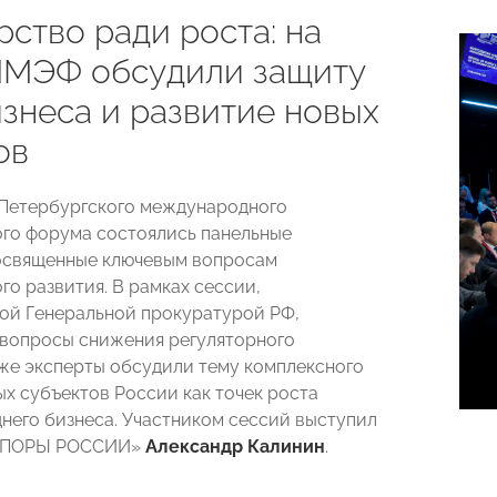
ство ради роста: на
ПМЭФ обсудили защиту
изнеса и развитие новых
ов
Петербургского международного
го форума состоялись панельные
освященные ключевым вопросам
го развития. В рамках сессии,
ой Генеральной прокуратурой РФ,
вопросы снижения регуляторного
кже эксперты обсудили тему комплексного
ых субъектов России как точек роста
днего бизнеса. Участником сессий выступил
«ОПОРЫ РОССИИ»
Александр Калинин
.