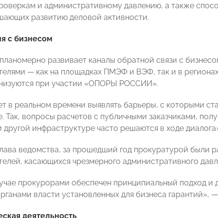
роверкам и административному давлению, а также спос
шающих развитию деловой активности.
я с бизнесом
планомерно развивает каналы обратной связи с бизнесом
елями — как на площадках ПМЭФ и ВЭФ, так и в регионах
анизуются при участии «ОПОРЫ РОССИИ».
ет в реальном времени выявлять барьеры, с которыми с
е. Так, вопросы расчетов с публичными заказчиками, пол
и другой инфраструктуре часто решаются в ходе диалога»
глава ведомства, за прошедший год прокуратурой были р
елей, касающихся чрезмерного административного давле
учае прокурорами обеспечен принципиальный подход и 
рганами власти установленных для бизнеса гарантий», —
еская деятельность