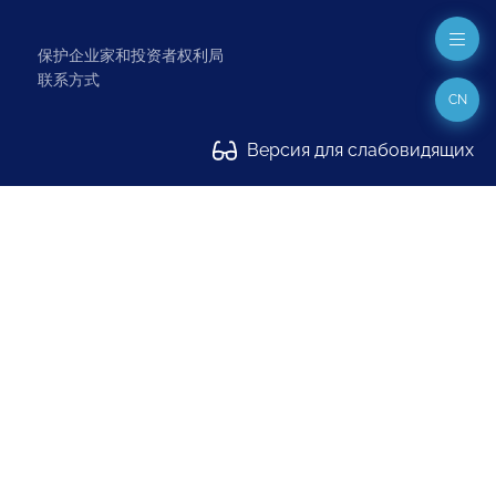
保护企业家和投资者权利局
联系方式
CN
Версия для слабовидящих