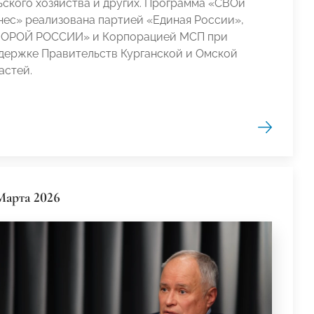
ьского хозяйства и других. Программа «СВОй
нес» реализована партией «Единая России»,
ОРОЙ РОССИИ» и Корпорацией МСП при
держке Правительств Курганской и Омской
астей.
Марта 2026