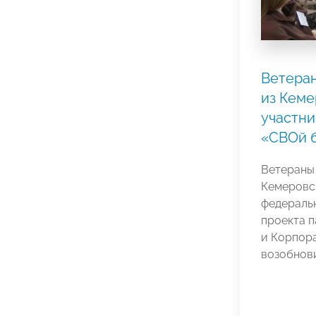
Ветеран
из Кеме
участн
«СВОй 
Ветераны 
Кемеровс
федераль
проекта 
и Корпор
возобнови