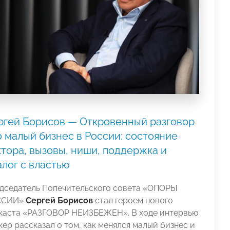
ргей Борисов — Откровенный разговор
 малый бизнес в России: состояние
тора, вызовы, ниши, поддержка и
лог с властью
дседатель Попечительского совета «ОПОРЫ
ССИИ»
Сергей Борисов
стал героем нового
каста «РАЗГОВОР НЕИЗБЕЖЕН». В ходе интервью
кер рассказал о том, как менялся малый бизнес и