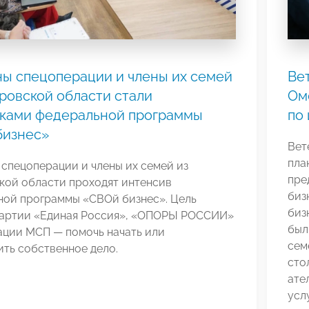
ы спецоперации и члены их семей
Ве
ровской области стали
Ом
иками федеральной программы
по
бизнес»
Вет
пла
спецоперации и члены их семей из
пре
кой области проходят интенсив
биз
ной программы «СВОй бизнес». Цель
биз
партии «Единая Россия», «ОПОРЫ РОССИИ»
был
ации МСП — помочь начать или
сем
ть собственное дело.
сто
ате
усл