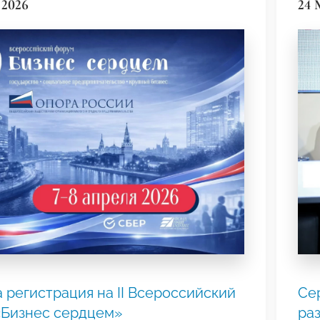
 2026
24 
 регистрация на II Всероссийский
Се
«Бизнес сердцем»
ра