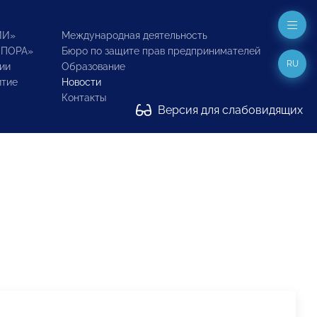
ИИ»
Международная деятельность
ОПОРА»
Бюро по защите прав предпринимателей
RU
ии
Образование
итие
Новости
Контакты
Версия для слабовидящих