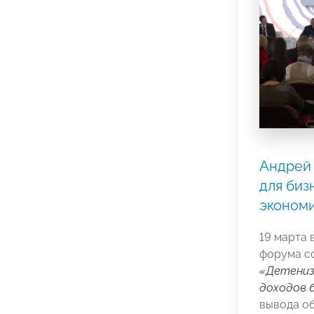
Андрей 
для биз
эконом
19 марта 
форума с
«Детениз
доходов
вывода о