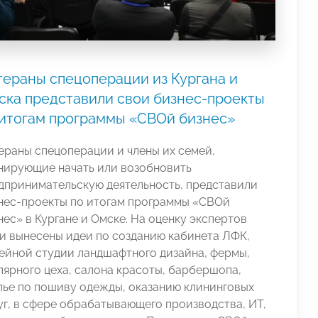
тераны спецоперации из Кургана и
ска представили свои бизнес-проекты
 итогам программы «СВОй бизнес»
ераны спецоперации и члены их семей,
нирующие начать или возобновить
дпринимательскую деятельность, представили
нес-проекты по итогам программы «СВОй
нес» в Кургане и Омске. На оценку экспертов
и вынесены идеи по созданию кабинета ЛФК,
ейной студии ландшафтного дизайна, фермы,
лярного цеха, салона красоты, барбершопа,
лье по пошиву одежды, оказанию клининговых
уг, в сфере обрабатывающего производства, ИТ,