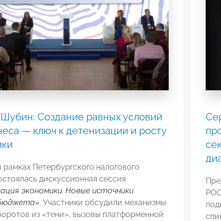
Шубин: Создание равных условий
Се
неса — ключ к детенизации и росту
про
ики
сек
диа
в рамках Петербургского налогового
остоялась дискуссионная сессия
Пре
ация экономики. Новые источники
РО
 бюджета»
. Участники обсудили механизмы
под
боротов из «тени», вызовы платформенной
спи