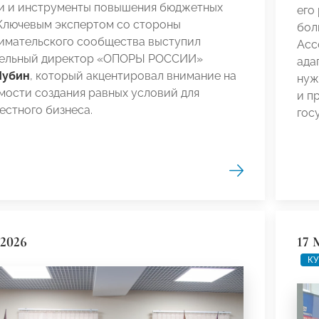
и и инструменты повышения бюджетных
его
 Ключевым экспертом со стороны
бол
имательского сообщества выступил
Асс
ельный директор «ОПОРЫ РОССИИ»
ада
Шубин
, который акцентировал внимание на
нуж
мости создания равных условий для
и п
стного бизнеса.
гос
 2026
17 
КУ