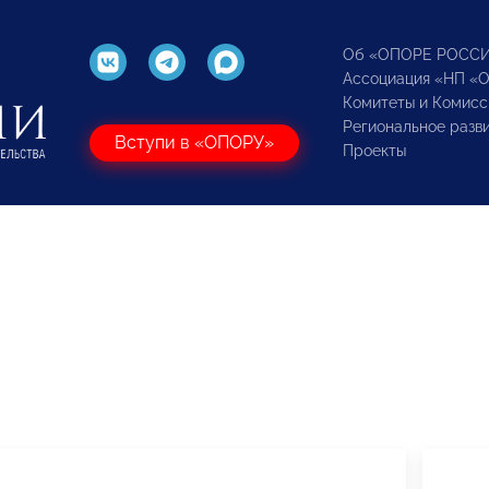
Об «ОПОРЕ РОСС
Ассоциация «НП «
Комитеты и Комисс
Региональное разв
Вступи в «ОПОРУ»
Проекты