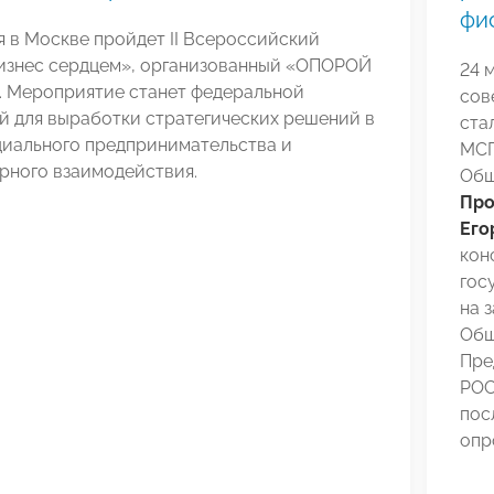
фи
я в Москве пройдет II Всероссийский
изнес сердцем», организованный «ОПОРОЙ
24 
 Мероприятие станет федеральной
сов
й для выработки стратегических решений в
ста
циального предпринимательства и
МСП
рного взаимодействия.
Общ
Про
Его
кон
гос
на 
Общ
Пре
РО
пос
опр