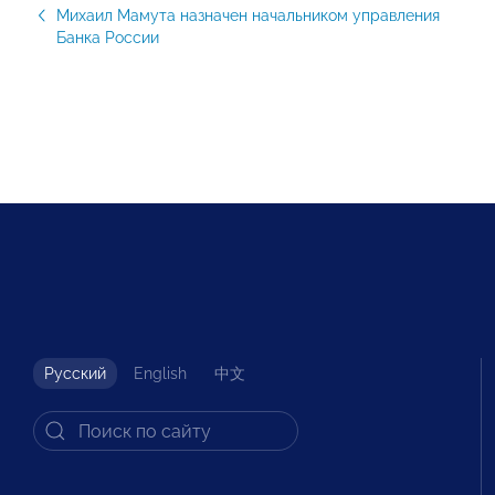
Михаил Мамута назначен начальником управления
Банка России
Русский
English
中文