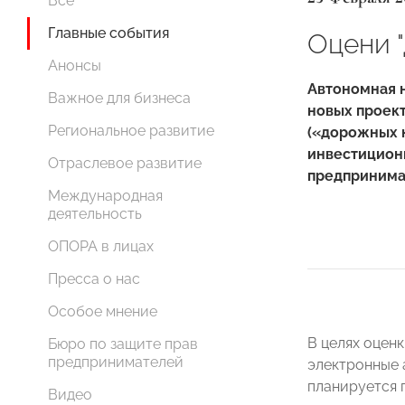
Все
Главные события
Оцени 
Анонсы
Автономная 
Важное для бизнеса
новых проект
Региональное развитие
(«дорожных 
инвестицион
Отраслевое развитие
предпринима
Международная
деятельность
ОПОРА в лицах
Пресса о нас
Особое мнение
В целях оцен
Бюро по защите прав
предпринимателей
электронные 
планируется 
Видео