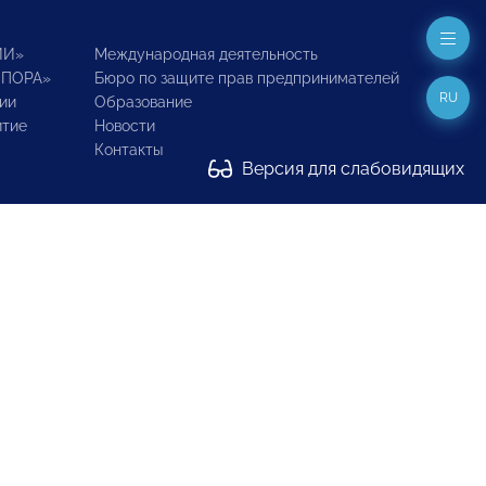
ИИ»
Международная деятельность
ОПОРА»
Бюро по защите прав предпринимателей
RU
ии
Образование
итие
Новости
Контакты
Версия для слабовидящих