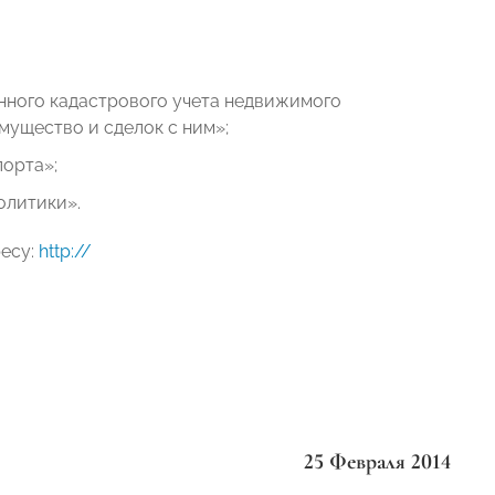
нного кадастрового учета недвижимого
мущество и сделок с ним»;
порта»;
олитики».
ресу:
http://
25 Февраля 2014