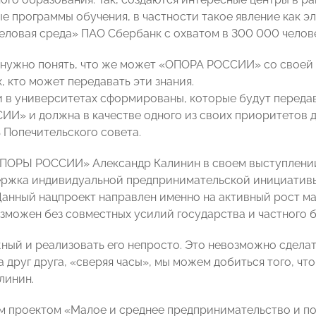
е программы обучения, в частности такое явление как 
еловая среда» ПАО Сбербанк с охватом в 300 000 челове
 нужно понять, что же может «ОПОРА РОССИИ» со своей 
, кто может передавать эти знания.
и в университетах сформированы, которые будут передав
И» и должна в качестве одного из своих приоритетов для
 Попечительского совета.
ПОРЫ РОССИИ» Александр Калинин в своем выступлении 
ржка индивидуальной предпринимательской инициатив
Данный нацпроект направлен именно на активный рост ма
зможен без совместных усилий государства и частного б
ный и реализовать его непросто. Это невозможно сделать
 друг друга, «сверяя часы», мы можем добиться того, чт
линин.
 проектом «Малое и среднее предпринимательство и п