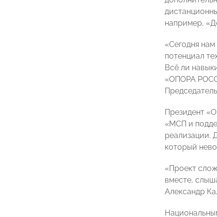
дистанционны
например, «Д
«Сегодня нам
потенциал тех
Всё ли навык
«ОПОРА РОССИ
Председатель
Президент «О
«МСП и подде
реализации. 
который нево
«Проект слож
вместе, слыша
Александр Ка
Национальным