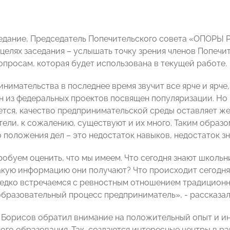
едание, Председатель Попечительского совета «ОПОРЫ
 целях заседания – услышать точку зрения членов Попе
опросам, которая будет использована в текущей работе.
инимательства в последнее время звучит все ярче и ярч
н из федеральных проектов посвящен популяризации. Но 
ется, качество предпринимательской среды оставляет ж
ели, к сожалению, существуют и их много. Таким образом
 положения дел – это недостаток навыков, недостаток зн
робуем оценить, что мы имеем. Что сегодня знают школьн
акую информацию они получают? Что происходит сегодня
едко встречаемся с ревностным отношением традиционны
образовательный процесс предприниматель», - рассказал
 Борисов обратил внимание на положительный опыт и и
ого образования. Так, создаются интересные центры в р