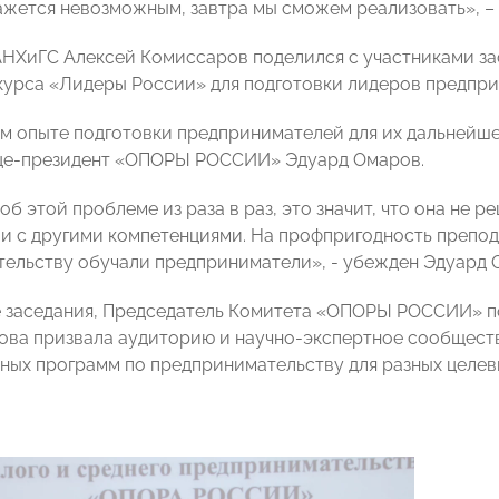
кажется невозможным, завтра мы сможем реализовать», 
НХиГС Алексей Комиссаров поделился с участниками з
курса «Лидеры России» для подготовки лидеров предпр
м опыте подготовки предпринимателей для их дальнейше
ице-президент «ОПОРЫ РОССИИ» Эдуард Омаров.
б этой проблеме из раза в раз, это значит, что она не 
и с другими компетенциями. На профпригодность препод
ельству обучали предприниматели», - убежден Эдуард 
 заседания, Председатель Комитета «ОПОРЫ РОССИИ» 
ова призвала аудиторию и научно-экспертное сообществ
ных программ по предпринимательству для разных целевы