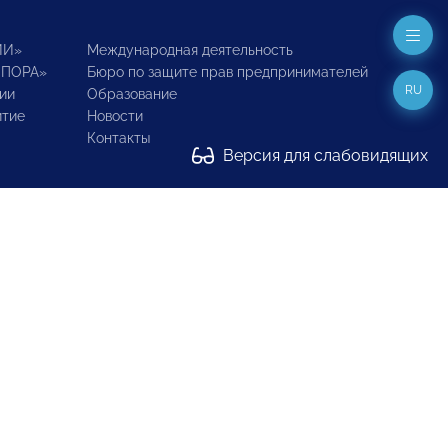
ИИ»
Международная деятельность
ОПОРА»
Бюро по защите прав предпринимателей
RU
ии
Образование
итие
Новости
Контакты
Версия для слабовидящих