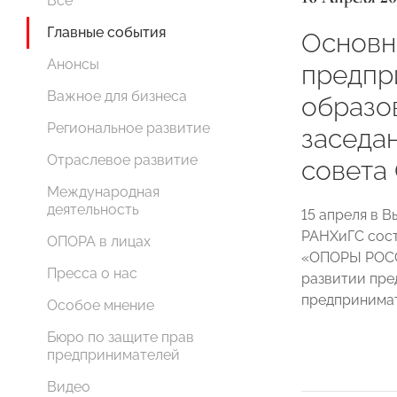
Все
Главные события
Основн
Анонсы
предпр
Важное для бизнеса
образо
Региональное развитие
заседа
Отраслевое развитие
совет
Международная
деятельность
15 апреля в 
РАНХиГС сост
ОПОРА в лицах
«ОПОРЫ РОСС
Пресса о нас
развитии пре
предпринимат
Особое мнение
Бюро по защите прав
предпринимателей
Видео