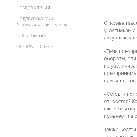
Поздравления
Поддержка МСП.
Открывая зас
Антикризисные меры
участникам о
СВОй бизнес
актуальным в
ОПОРА — СТАРТ
«Тема предпр
обороты, оди
не увеличива
предпринимат
причин такого
«Сегодня поп
относятся? К
школе мы нер
привнести в 
Также Сергей
дополнительн