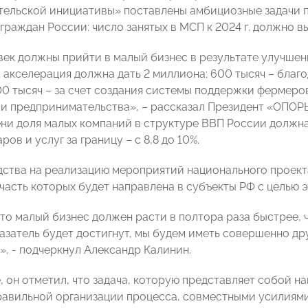
ельской инициативы» поставлены амбициозные задачи 
граждан России: число занятых в МСП к 2024 г. должно вы
овек должны прийти в малый бизнес в результате улучше
; акселерация должна дать 2 миллиона; 600 тысяч – бла
00 тысяч – за счет создания системы поддержки фермеро
и предпринимательства», – рассказал Президент «ОПОРЫ
и доля малых компаний в структуре ВВП России должна ув
ров и услуг за границу – с 8,8 до 10%.
дства на реализацию мероприятий национального проекта
 часть которых будет направлена в субъекты РФ с целью 
что малый бизнес должен расти в полтора раза быстрее, 
казатель будет достигнут, мы будем иметь совершенно др
», - подчеркнул Александр Калинин.
, он отметил, что задача, которую представляет собой н
равильной организации процесса, совместными усилиями 