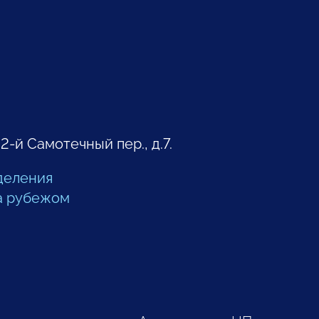
 2-й Самотечный пер., д.7.
деления
а рубежом