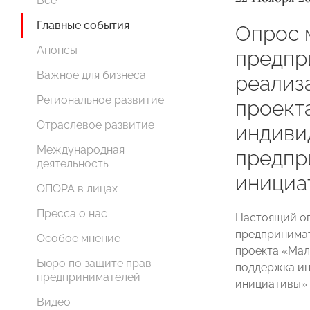
Все
Главные события
Опрос 
Анонсы
предпр
Важное для бизнеса
реализ
Региональное развитие
проект
Отраслевое развитие
индиви
Международная
предпр
деятельность
инициа
ОПОРА в лицах
Пресса о нас
Настоящий оп
предпринимат
Особое мнение
проекта «Мал
Бюро по защите прав
поддержка и
предпринимателей
инициативы» и
Видео