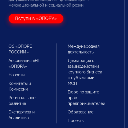
межнациональной и социальной розни.
Вступи в «ОПОРУ»
Об «ОПОРЕ
Международная
РОССИИ»
деятельность
Ассоциация «НП
Декларация о
«ОПОРА»
взаимодействии
крупного бизнеса
Новости
с субъектами
Комитеты и
МСП
Комиссии
Бюро по защите
Региональное
прав
развитие
предпринимателей
Экспертиза и
Образование
Аналитика
Проекты