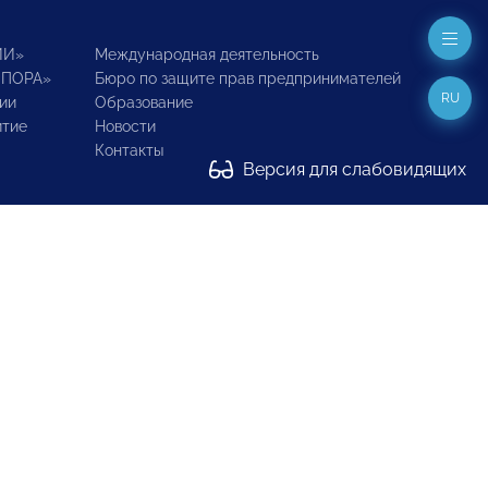
ИИ»
Международная деятельность
ОПОРА»
Бюро по защите прав предпринимателей
RU
ии
Образование
итие
Новости
Контакты
Версия для слабовидящих