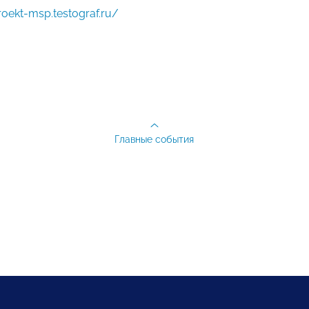
roekt-msp.testograf.ru/
Главные события