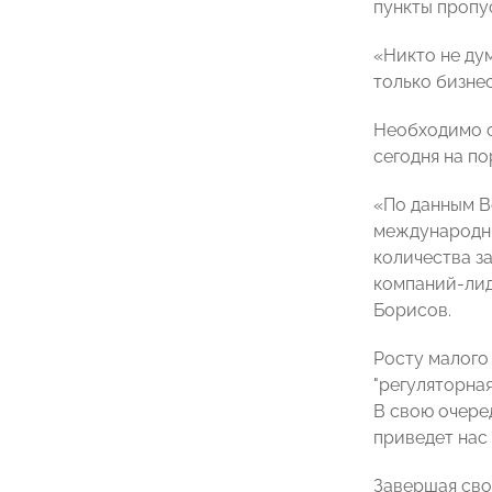
пункты пропу
«Никто не дум
только бизнес
Необходимо с
сегодня на по
«По данным В
международных
количества за
компаний-лид
Борисов.
Росту малого
"регуляторна
В свою очеред
приведет нас
Завершая сво