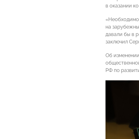
в оказании к
«Необходимо,
на зарубежны
давали бы в р
заключил Сер
Об изменении
общественной
РФ по развит