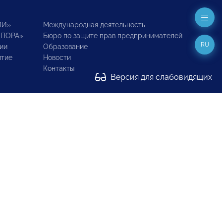
ИИ»
Международная деятельность
ОПОРА»
Бюро по защите прав предпринимателей
RU
ии
Образование
итие
Новости
Контакты
Версия для слабовидящих