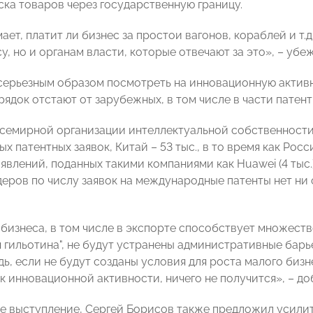
ска товаров через государственную границу.
ает, платит ли бизнес за простои вагонов, кораблей и т
у, но и органам власти, которые отвечают за это», – уб
ерьезным образом посмотреть на инновационную активн
рядок отстают от зарубежных, в том числе в части патен
семирной организации интеллектуальной собственности, 
 патентных заявок, Китай – 53 тыс., в то время как Росс
явлений, поданных такими компаниями как Huawei (4 тыс.), I
еров по числу заявок на международные патенты нет ни 
 бизнеса, в том числе в экспорте способствует множеств
я гильотина", не будут устранены административные барь
ь, если не будут созданы условия для роста малого бизн
 к инновационной активности, ничего не получится», – 
е выступление, Сергей Борисов также предложил усилит