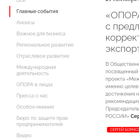
Все
Главные события
«ОПОР
Анонсы
с пред
Важное для бизнеса
коррек
Региональное развитие
экспор
Отраслевое развитие
В Общественн
Международная
посвященный
деятельность
проекта «Меж
ОПОРА в лицах
именно целев
достижения н
Пресса о нас
рекомендация
Особое мнение
Председател
РОССИИ»
Се
Бюро по защите прав
предпринимателей
СЕРГЕЙ БОРИС
Видео