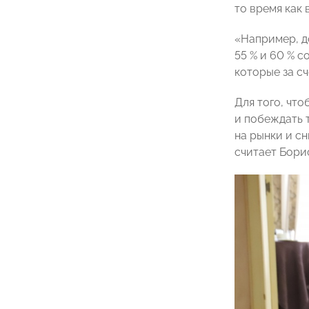
то время как
«Например, д
55 % и 60 % 
которые за с
Для того, чт
и побеждать 
на рынки и с
считает Бори