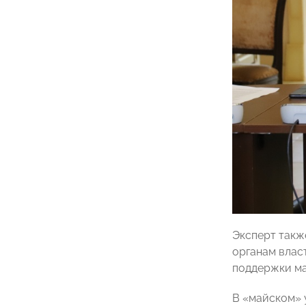
Эксперт такж
органам влас
поддержки ма
В «майском» у