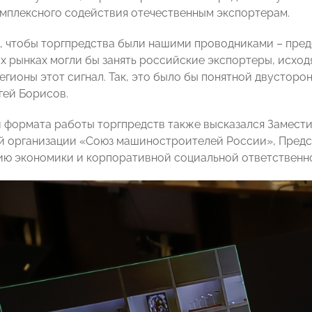
омплексного содействия отечественным экспортерам.
 чтобы торгпредства были нашими проводниками – пред
х рынках могли бы занять российские экспортеры, исход
егионы этот сигнал. Так, это было бы понятной двусторо
гей Борисов.
 формата работы торгпредств также высказался Замест
 организации «Союз машиностроителей России», Пред
ию экономики и корпоративной социальной ответствен