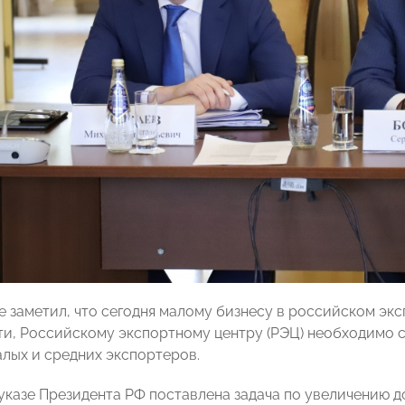
е заметил, что сегодня малому бизнесу в российском экс
ти, Российскому экспортному центру (РЭЦ) необходимо 
лых и средних экспортеров.
казе Президента РФ поставлена задача по увеличению дол