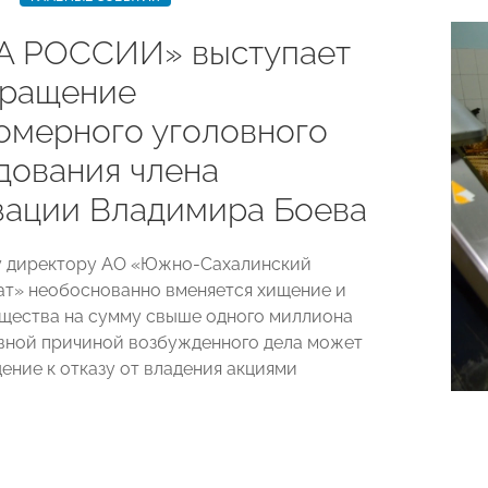
 РОССИИ» выступает
кращение
омерного уголовного
дования члена
зации Владимира Боева
у директору АО «Южно-Сахалинский
т» необоснованно вменяется хищение и
щества на сумму свыше одного миллиона
вной причиной возбужденного дела может
ение к отказу от владения акциями