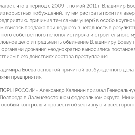
агает, что в период с 2009 г. по май 2011 г. Владимир Б
из корыстных побуждений, путем растраты похитил вве
редприятию, причинив тем самым ущерб в особо крупном
м явилась продажа пришедшего в негодность в результа
ного собственного пенополистирола и строительного му
оловное дело и предъявить обвинение Владимиру Боеву 
гг. органами дознания неоднократно выносились постанов
ствием в его действиях состава преступления.
адимира Боева основной причиной возбужденного дела 
иями предприятия.
ПОРЫ РОССИИ» Александр Калинин призвал Генеральну
Полпреда в Дальневосточном федеральном округе, Минис
 особый контроль и провести объективную и всесторонн