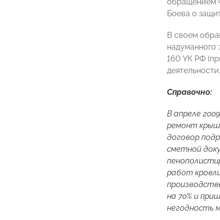
обращением ч
Боева о защит
В своем обра
надуманного 
160 УК РФ (п
деятельности
Справочно:
В апреле 200
ремонт крыши
договор под
сметной доку
пенополистир
работ кровли
производстве
на 70% и при
негодность м