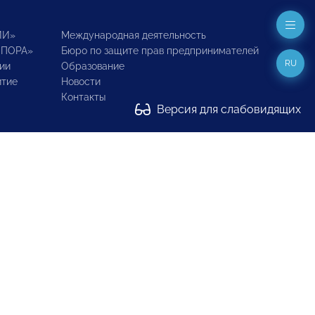
ИИ»
Международная деятельность
ОПОРА»
Бюро по защите прав предпринимателей
RU
ии
Образование
итие
Новости
Контакты
Версия для слабовидящих