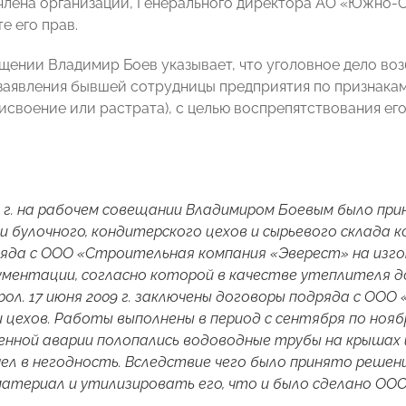
лена организации, Генерального директора АО «Южно-
е его прав.
щении Владимир Боев указывает, что уголовное дело во
заявления бывшей сотрудницы предприятия по признакам 
рисвоение или растрата), с целью воспрепятствования е
.
9 г. на рабочем совещании Владимиром Боевым было пр
 булочного, кондитерского цехов и сырьевого склада ко
ряда с ООО «Строительная компания «Эверест» на из
ментации, согласно которой в качестве утеплителя д
ол. 17 июня 2009 г. заключены договоры подряда с ООО
 цехов. Работы выполнены в период с сентября по ноябр
нной аварии полопались водоводные трубы на крышах 
шел в негодность. Вследствие чего было принято реш
атериал и утилизировать его, что и было сделано ООО