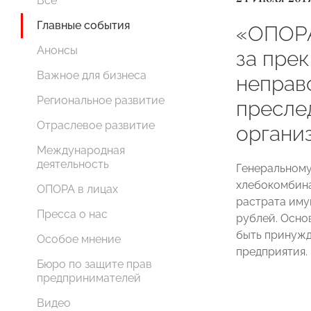
Все
Главные события
«ОПОРА
Анонсы
за пре
Важное для бизнеса
неправ
Региональное развитие
пресле
Отраслевое развитие
органи
Международная
деятельность
Генеральном
хлебокомбина
ОПОРА в лицах
растрата иму
Пресса о нас
рублей. Осно
быть принужд
Особое мнение
предприятия.
Бюро по защите прав
предпринимателей
Видео