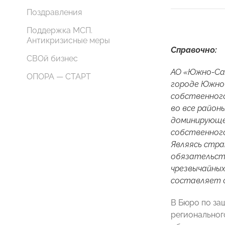
Поздравления
Поддержка МСП.
Антикризисные меры
Справочно:
СВОй бизнес
АО «Южно-Са
ОПОРА — СТАРТ
городе Южно
собственного
во все район
доминирующее
собственного
Являясь стра
обязательств
чрезвычайных
составляет о
В Бюро по за
региональног