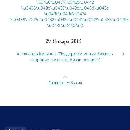
\u0438\u0434\u0435\u0442
\u0438\u043c\u0435\u043d\u043d\u043e
\u043f\u043e\u0434
\u0438\u043d\u0432\u0435\u0441\u0442\u0438\u0446\
\u043f\u0440\u0
29 Января 2015
Александр Калинин: "Поддержим малый бизнес -
сохраним качество жизни россиян"
Главные события