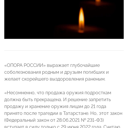
«ОПОРА РОССИИ» выражает глубочайшие
соболезнования родным и друзьям погибших и
желает скорейшего выздоровления раненым.
«Несомненно, что продажа оружия подросткам
должна быть прекращена. И решение запретить
продажу и хранение оружия лицам до 21 года
принято после трагедии в Татарстане. Но, этот закон
(Федеральный закон от 28.06.2021 № 231-ФЗ)
вступает в силу только с 29 июня 2022 года. Считаю,