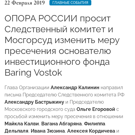
22 Февраля 2019
ГЛАВНЫЕ СОБЫТИЯ
ОПОРА РОССИИ просит
Следственный комитет и
Мосгорсуд изменить меру
пресечения основателю
инвестиционного фонда
Baring Vostok
Глава Организации
Александр Калинин
направил
письма Председателю Следственного комитета РФ
Александру Бастрыкину
и Председателю
Московского городского суда
Ольге Егоровой
с
просьбой изменить меру пресечения в отношении
Майкла Калви
,
Вагана Абгаряна
,
Филиппа
Дельпаля
,
Ивана Зюзина
,
Алексея Кордичева
и