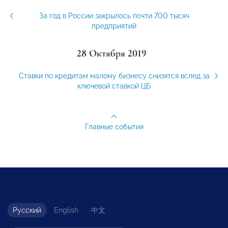
За год в России закрылось почти 700 тысяч
предприятий
28 Октября 2019
Ставки по кредитам малому бизнесу снизятся вслед за
ключевой ставкой ЦБ
Главные события
Русский
English
中文