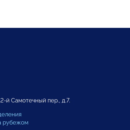
 2-й Самотечный пер., д.7.
деления
а рубежом