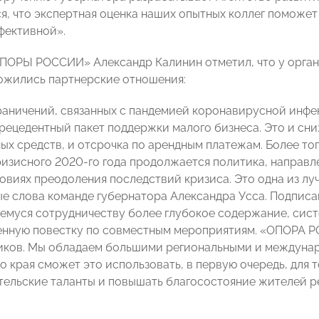
ся, что экспертная оценка наших опытных коллег поможе
фективной».
ПОРЫ РОССИИ» Александр Калинин отметил, что у орган
ожились партнерские отношения:
раничений, связанных с пандемией коронавирусной инфе
рецедентный пакет поддержки малого бизнеса. Это и сни
ых средств, и отсрочка по арендным платежам. Более тог
кризисного 2020-го года продолжается политика, направл
ловиях преодоления последствий кризиса. Это одна из лу
ые слова команде губернатора Александра Усса. Подпис
муся сотрудничеству более глубокое содержание, сист
нную повестку по совместным мероприятиям. «ОПОРА Р
ков. Мы обладаем большими региональными и междунар
 края сможет это использовать, в первую очередь, для 
ельские таланты и повышать благосостояние жителей р