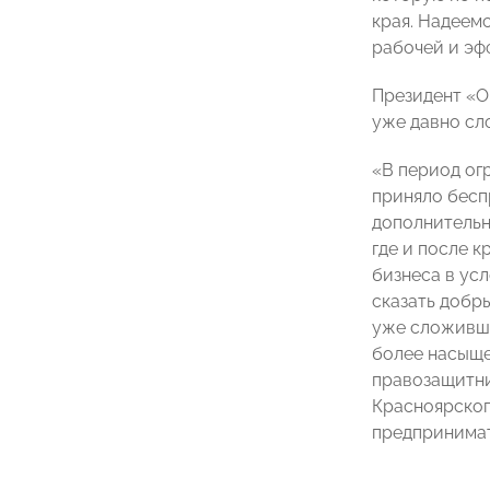
края. Надеем
рабочей и эф
Президент «О
уже давно сл
«В период ог
приняло бесп
дополнительн
где и после 
бизнеса в ус
сказать добр
уже сложивше
более насыще
правозащитни
Красноярского
предпринимат