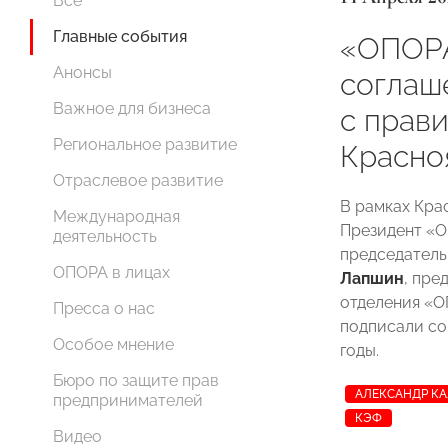
Все
Главные события
«ОПОР
Анонсы
соглаш
Важное для бизнеса
с прав
Региональное развитие
Красно
Отраслевое развитие
В рамках Кра
Международная
Президент 
деятельность
председатель
ОПОРА в лицах
Лапшин
, пре
отделения 
Пресса о нас
подписали со
Особое мнение
годы.
Бюро по защите прав
АЛЕКСАНДР К
предпринимателей
КЭФ
Видео