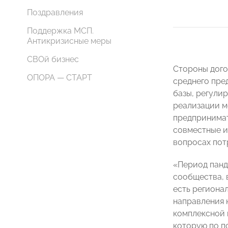
Поздравления
Поддержка МСП.
Антикризисные меры
СВОй бизнес
Стороны дого
ОПОРА — СТАРТ
среднего пре
базы, регули
реализации м
предпринимат
совместные и
вопросах пот
«Период панд
сообщества, 
есть региона
направления 
комплексной 
которую по п