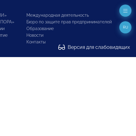
ИИ»
Международная деятельность
ОПОРА»
Бюро по защите прав предпринимателей
RU
ии
Образование
итие
Новости
Контакты
Версия для слабовидящих