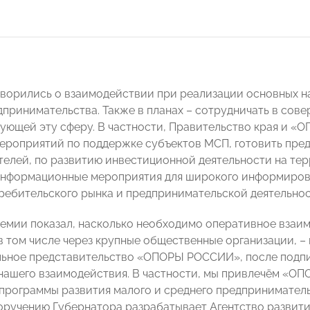
ворились о взаимодействии при реализации основных н
дпринимательства. Также в планах – сотрудничать в со
рующей эту сферу. В частности, Правительство края и 
ероприятий по поддержке субъектов МСП, готовить пр
елей, по развитию инвестиционной деятельности на тер
нформационные мероприятия для широкого информирова
ребительского рынка и предпринимательской деятельнос
емии показал, насколько необходимо оперативное взаи
в том числе через крупные общественные организации, –
льное представительство «ОПОРЫ РОССИИ», после подп
нашего взаимодействия. В частности, мы привлечём «ОП
программы развития малого и среднего предпринимательс
оручению Губернатора разрабатывает Агентство развити