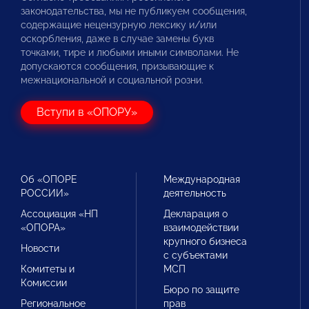
законодательства, мы не публикуем сообщения,
содержащие нецензурную лексику и/или
оскорбления, даже в случае замены букв
точками, тире и любыми иными символами. Не
допускаются сообщения, призывающие к
межнациональной и социальной розни.
Вступи в «ОПОРУ»
Об «ОПОРЕ
Международная
РОССИИ»
деятельность
Ассоциация «НП
Декларация о
«ОПОРА»
взаимодействии
крупного бизнеса
Новости
с субъектами
Комитеты и
МСП
Комиссии
Бюро по защите
Региональное
прав