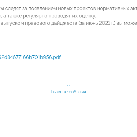
ы следят за появлением новых проектов нормативных ак
, а также регулярно проводят их оценку.
 выпуском правового дайджеста (за июнь 2021 г.) вы мож
792d84677166b701b956.pdf
Главные события