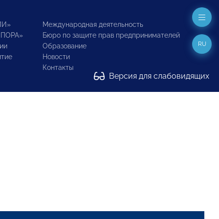
ИИ»
Международная деятельность
ОПОРА»
Бюро по защите прав предпринимателей
RU
ии
Образование
итие
Новости
Контакты
Версия для слабовидящих