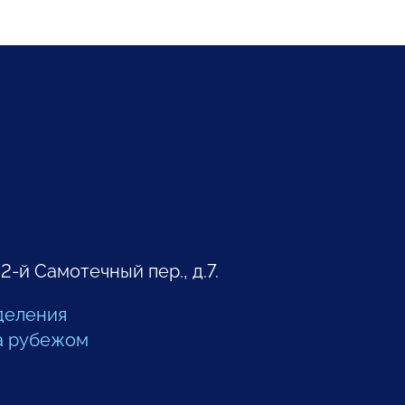
 2-й Самотечный пер., д.7.
деления
а рубежом