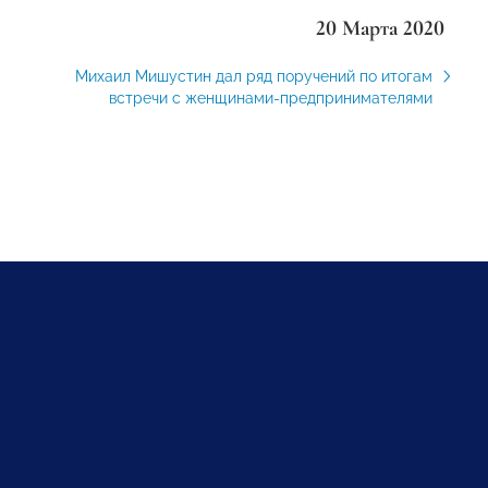
20 Марта 2020
Михаил Мишустин дал ряд поручений по итогам
встречи с женщинами-предпринимателями