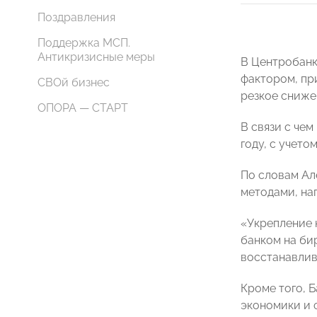
Поздравления
Поддержка МСП.
Антикризисные меры
В Центробанк
фактором, пр
СВОй бизнес
резкое снижен
ОПОРА — СТАРТ
В связи с чем
году, с учето
По словам Ал
методами, на
«Укрепление 
банком на бир
восстанавлив
Кроме того, 
экономики и 