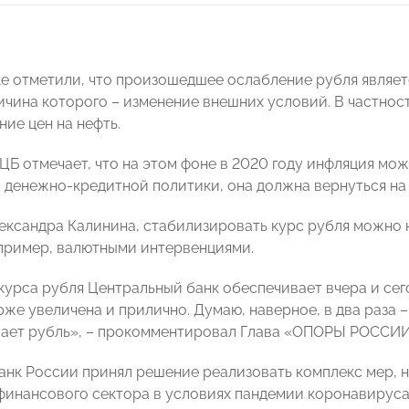
е отметили, что произошедшее ослабление рубля являе
ичина которого – изменение внешних условий. В частнос
ие цен на нефть.
 ЦБ отмечает, что на этом фоне в 2020 году инфляция мо
м денежно-кредитной политики, она должна вернуться на
ександра Калинина, стабилизировать курс рубля можно н
пример, валютными интервенциями.
курса рубля Центральный банк обеспечивает вчера и се
же увеличена и прилично. Думаю, наверное, в два раза – 
ает рубль», – прокомментировал Глава «ОПОРЫ РОССИИ
Банк России принял решение реализовать комплекс мер, 
финансового сектора в условиях пандемии коронавируса