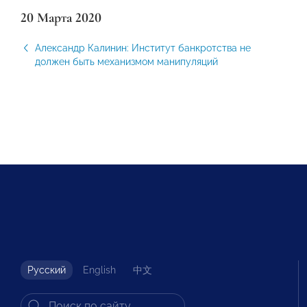
20 Марта 2020
Александр Калинин: Институт банкротства не
должен быть механизмом манипуляций
Русский
English
中文