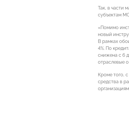
Так, в части
субъектам МС
«Помимо инст
новый инстру
В рамках обо
4%. По креди
снижена с 6 
отраслевые о
Кроме того, 
средства в р
организациям