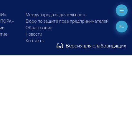
ИИ»
Международная деятельность
ОПОРА»
Бюро по защите прав предпринимателей
RU
ии
Образование
итие
Новости
Контакты
Версия для слабовидящих