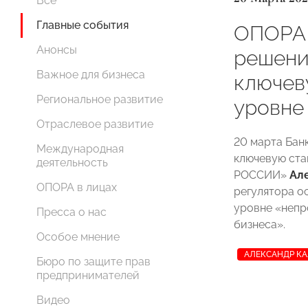
Все
Главные события
ОПОРА
Анонсы
решени
Важное для бизнеса
ключев
Региональное развитие
уровне
Отраслевое развитие
20 марта Бан
Международная
ключевую ста
деятельность
РОССИИ»
Ал
ОПОРА в лицах
регулятора о
уровне «непр
Пресса о нас
бизнеса».
Особое мнение
АЛЕКСАНДР К
Бюро по защите прав
предпринимателей
Видео