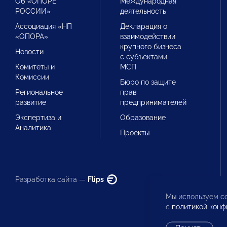
Об «ОПОРЕ
Международная
РОССИИ»
деятельность
Ассоциация «НП
Декларация о
«ОПОРА»
взаимодействии
крупного бизнеса
Новости
с субъектами
Комитеты и
МСП
Комиссии
Бюро по защите
Региональное
прав
развитие
предпринимателей
Экспертиза и
Образование
Аналитика
Проекты
Разработка сайта —
Flips
Мы используем co
с
политикой конф