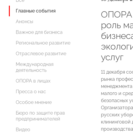
Все
Главные события
ОПОРА
Анонсы
роль м
Важное для бизнеса
бизнес
Региональное развитие
эколог
Отраслевое развитие
услуг
Международная
деятельность
11 декабря с
рынка профес
ОПОРА в лицах
менеджмента 
Пресса о нас
малого и сре
безопасных у
Особое мнение
Организатор
Бюро по защите прав
русских убор
предпринимателей
клининговой 
производств
Видео