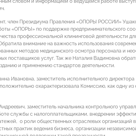
нным словом и информацией о ведущейся работе высту
ч.
нт, член Президиума Правления «ОПОРЫ РОССИИ» Ушако
боты «ОПОРЫ» по поддержке предпринимательского соо
чества профессиональной клининговой деятельности дл
Обратила внимание на важность использования совреме
ванных методов медицинского осмотра персонала и нео
ых поставщиков услуг. Так же Наталия Вадимовна обрат
зданию и применению стандартов деятельности.
нна Ивановна, заместитель исполнительного директор
 положительно охарактеризовала Комиссию, как одну из
Андреевич, заместитель начальника контрольного управ
боте службы с налогоплательщиками, внедрении эффект
атежей, о роли общественных отраслевых организаций 
тных практик ведения бизнеса, организации независимо
рмационной поддержки такой прозрачности.