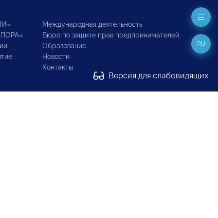
ИИ»
Международная деятельность
ОПОРА»
Бюро по защите прав предпринимателей
RU
ии
Образование
итие
Новости
Контакты
Версия для слабовидящих