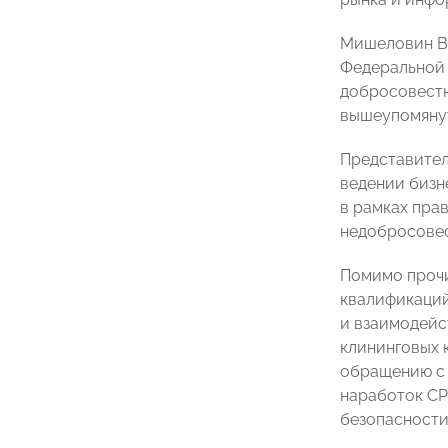
Мишеловин Вл
Федеральной 
добросовестн
вышеупомянут
Представител
ведении бизн
в рамках пра
недобросовес
Помимо прочи
квалификаций
и взаимодейс
клининговых 
обращению с 
наработок СР
безопасности