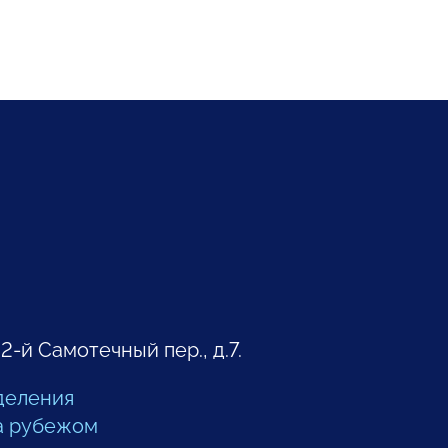
 2-й Самотечный пер., д.7.
деления
а рубежом