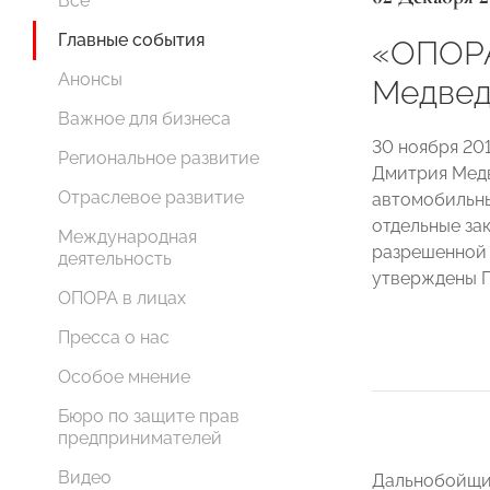
Все
Главные события
«ОПОРА
Анонсы
Медвед
Важное для бизнеса
30 ноября 20
Региональное развитие
Дмитрия Медве
Отраслевое развитие
автомобильны
отдельные за
Международная
разрешенной 
деятельность
утверждены П
ОПОРА в лицах
Пресса о нас
Особое мнение
Бюро по защите прав
предпринимателей
Видео
Дальнобойщик