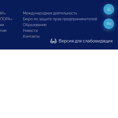
ИИ»
Международная деятельность
ОПОРА»
Бюро по защите прав предпринимателей
RU
ии
Образование
итие
Новости
Контакты
Версия для слабовидящих