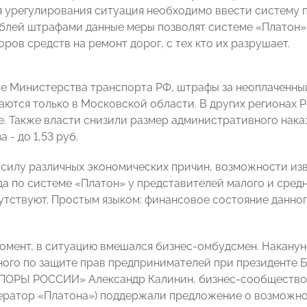
 урегулирования ситуация необходимо ввести систему 
ублей штрафами данные меры позволят системе «Платон
ров средств на ремонт дорог, с тех кто их разрушает.
е Министерства транспорта РФ, штрафы за неоплаченны
аются только в Московской области. В других регионах Р
е. Также власти снизили размер административного наказ
а - до 1,53 руб.
в силу различных экономических причин, возможности из
да по системе «Платон» у представителей малого и сред
утствуют. Простым языком: финансовое состояние данног
омент, в ситуацию вмешался бизнес-омбудсмен. Наканун
ого по защите прав предпринимателей при президенте Б
ПОРЫ РОССИИ» Александр Калинин, бизнес-сообщество 
ератор «Платона») поддержали предложение о возможн