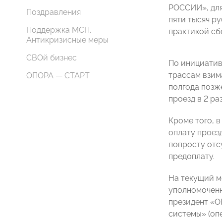
РОССИИ», для
Поздравления
пяти тысяч р
Поддержка МСП.
практикой сбо
Антикризисные меры
СВОй бизнес
По инициатив
трассам взим
ОПОРА — СТАРТ
полгода позж
проезд в 2 раз
Кроме того, 
оплату проез
попросту отс
предоплату.
На текущий м
уполномоченн
президент «О
системы» (оп