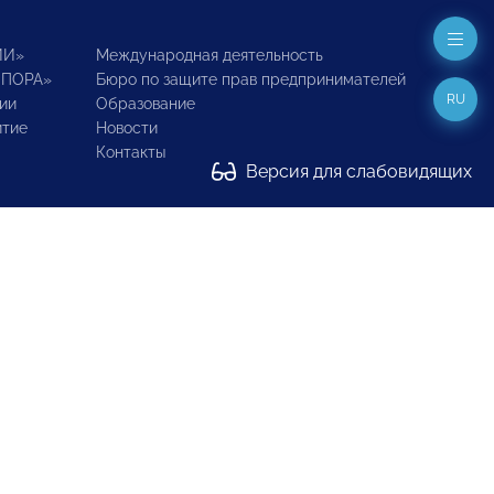
ИИ»
Международная деятельность
ОПОРА»
Бюро по защите прав предпринимателей
RU
ии
Образование
итие
Новости
Контакты
Версия для слабовидящих