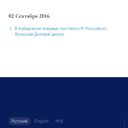
02 Сентября 2016
В Хабаровске впервые состоялся IV Российско-
Японский Деловой диалог
Русский
English
中文