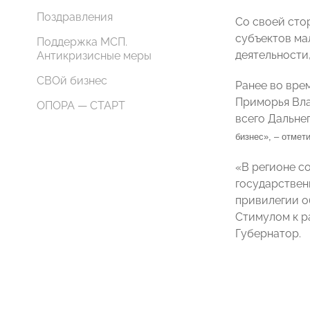
Поздравления
Со своей сто
субъектов ма
Поддержка МСП.
деятельности
Антикризисные меры
СВОй бизнес
Ранее во вре
Приморья Вла
ОПОРА — СТАРТ
всего Дальне
бизнес», – отмет
«В регионе с
государствен
привилегии о
Стимулом к р
Губернатор.