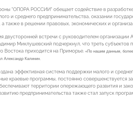
роны "ОПОРА РОССИИ" обещает содействие в разработк
лого и среднего предпринимательства, оказании госуд
, а также в решении правовых, экономических и организ
мя двусторонней встречи с руководителем организации
димир Миклушевский подчеркнул, что треть субъектов п
го Востока приходится на Приморье.
«По нашим данным, более
ил Александр Калинин.
оздана эффективная система поддержки малого и средне
ные краевые программы, постоянно совершенствуется за
беспечивают территории опережающего развития и зако
азвитию предпринимательства также стал запуск програм