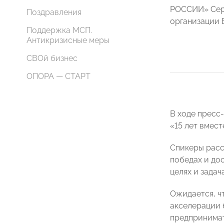
РОССИИ» Сер
Поздравления
организации 
Поддержка МСП.
Антикризисные меры
СВОй бизнес
ОПОРА — СТАРТ
В ходе прес
«15 лет вместе
Спикеры расс
победах и до
целях и зада
Ожидается, ч
акселерации 
предпринимат