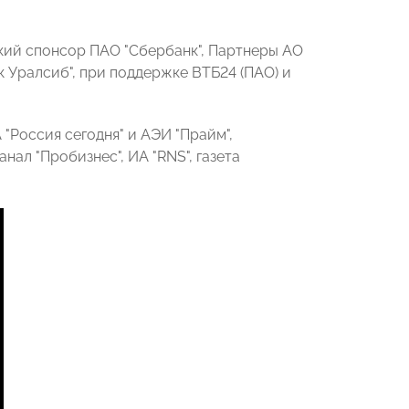
кий спонсор ПАО "Сбербанк", Партнеры АО
к Уралсиб", при поддержке ВТБ24 (ПАО) и
оссия сегодня" и АЭИ "Прайм",
нал "Пробизнес", ИА "RNS", газета