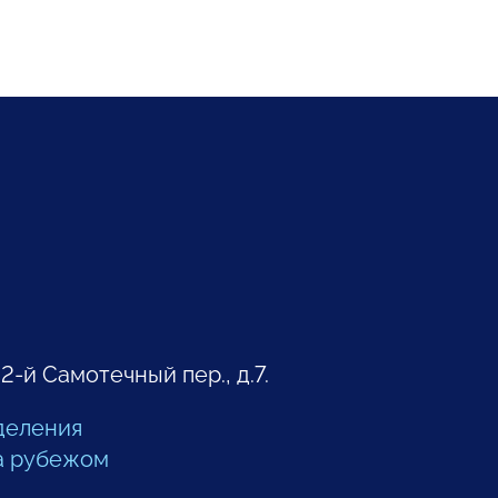
 2-й Самотечный пер., д.7.
деления
а рубежом