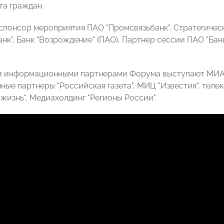
га граждан.
спонсор мероприятия ПАО "Промсвязьбанк", Стратегичес
нк", Банк "Возрождение" (ПАО), Партнер сессии ПАО "Бан
 информационными партнерами Форума выступают МИА "Р
е партнеры "Российская газета", МИЦ "Известия", телека
жизнь", Медиахолдинг "Регионы России".