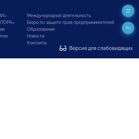
ИИ»
Международная деятельность
ОПОРА»
Бюро по защите прав предпринимателей
RU
ии
Образование
итие
Новости
Контакты
Версия для слабовидящих