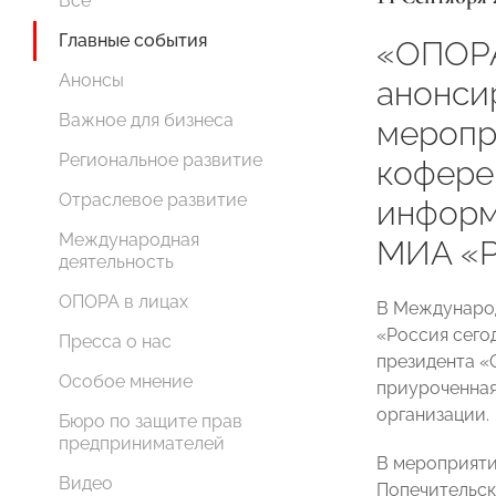
Все
Главные события
«ОПОР
Анонсы
анонси
Важное для бизнеса
меропр
Региональное развитие
кофере
Отраслевое развитие
информ
Международная
МИА «Р
деятельность
ОПОРА в лицах
В Междунаро
«Россия сего
Пресса о нас
президента 
Особое мнение
приуроченная
организации.
Бюро по защите прав
предпринимателей
В мероприяти
Видео
Попечительск