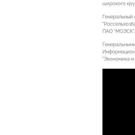
широкого кру
Генеральный 
"Россельхозба
ПАО "МОЭСК".
Генеральными
Информационны
"Экономика и 