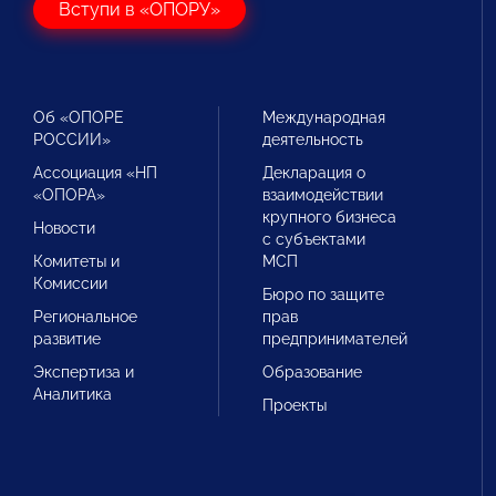
Вступи в «ОПОРУ»
Об «ОПОРЕ
Международная
РОССИИ»
деятельность
Ассоциация «НП
Декларация о
«ОПОРА»
взаимодействии
крупного бизнеса
Новости
с субъектами
Комитеты и
МСП
Комиссии
Бюро по защите
Региональное
прав
развитие
предпринимателей
Экспертиза и
Образование
Аналитика
Проекты