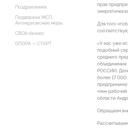
прав предпри
Поздравления
энергетическ
Поддержка МСП.
Антикризисные меры
Для того что
соответствую
СВОй бизнес
«У нас уже е
ОПОРА — СТАРТ
подобный сер
среднего пре
объединения:
РОССИИ, Дело
более 17 000
предпринимат
член рабочей
области Андр
Обращаем вни
Рассчитываем