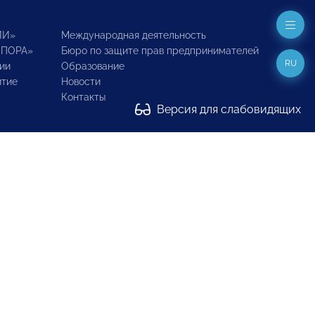
ИИ»
Международная деятельность
ОПОРА»
Бюро по защите прав предпринимателей
RU
ии
Образование
итие
Новости
Контакты
Версия для слабовидящих