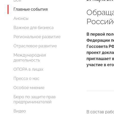
Все
Главные события
Обраща
Анонсы
Россий
Важное для бизнеса
В первой пол
Региональное развитие
Федерации п
Отраслевое развитие
Госсовета РФ
проект докла
Международная
приглашает 
деятельность
участие в ег
ОПОРА в лицах
Пресса о нас
Особое мнение
Бюро по защите прав
предпринимателей
Видео
В состав раб