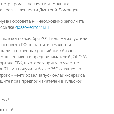
нистр промышленности и топливно-
нта промышленности Дмитрий Ломовцев.
диума Госсовета РФ необходимо заполнить
 ссылке
gossovetrf.or71.ru
.
ак, в конце декабря 2014 года мы запустили
Госсовета РФ по развитию малого и
жали все крупные российские бизнес-
ромышленников и предпринимателей, ОПОРА
ортале РБК, в котором приняло участие
он 71» мы получили более 350 откликов от
 прокомментировал запуск онлайн-сервиса
ащите прав предпринимателей в Тульской
года.
ество!