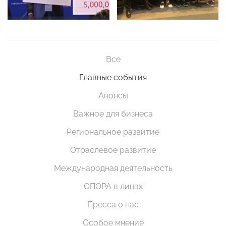
Все
Главные события
Анонсы
Важное для бизнеса
Региональное развитие
Отраслевое развитие
Международная деятельность
ОПОРА в лицах
Пресса о нас
Особое мнение