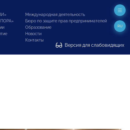
ИИ»
Международная деятельность
ОПОРА»
Бюро по защите прав предпринимателей
RU
ии
Образование
итие
Новости
Контакты
Версия для слабовидящих