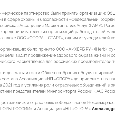
ммерческое партнерство были приняты организации: О
й в сфере охраны и безопасности «Федеральный Коорд
оссийская Ассоциация Маркетинговых Услуг (РАМУ), Рег
 предпринимательских организаций работодателей мало
 а также ООО «ОПОРА – СТАРТ», одним из учредителей 
в организацию было принято ООО «АЙХЕРБ РУ» (iHerb), ру
ой цели видит продвижение здорового образа жизни и
ийского маркетплейса для российских производителей то
сти делегаты и гости Общего собрания обсудят широкий 
 состава Ассоциации «НП «ОПОРА» до приоритетных на
а 2021 год и усиления роли отраслевых объединений в 
астием представителей Минпромторга России, ФАС Росс
достижениях и отраслевых победах членов Некоммерческ
ОПОРЫ РОССИИ» и Ассоциации «НП «ОПОРА»
Александр