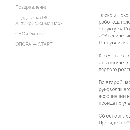
Поздравления
Также в Неко
Поддержка МСП.
работодателе
Антикризисные меры
структур», Р
СВОй бизнес
«Объединение
Республики»,
ОПОРА — СТАРТ
Кроме того, 
стратегическ
первого росс
Во второй ча
руководящего
ассоциаций н
пройдет с уч
Об основных 
Президент «