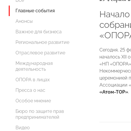
Все
Главные события
Начало
Анонсы
собран
Важное для бизнеса
«ОПОР
Региональное развитие
Сегодня, 25 ф
Отраслевое развитие
началось XII
Международная
«НП «ОПОРА»,
деятельность
Некоммерческ
церемонией п
ОПОРА в лицах
Ассоциации 
Пресса о нас
«Атом-ТОР»
.
Особое мнение
Бюро по защите прав
предпринимателей
Видео