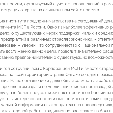
ап премии, организуемый с учетом нововведений в рамка
егистрация открыта на официальном сайте проекта.
ия института предпринимательства на сегодняшний день 
сегмента МСП в России. Одно из наиболее эффективных р
 дело, о существующих мерах поддержки малых и средних
предприятий в различных отраслях экономики, – отмет
аверман. – Уверен, что сотрудничество с Национальной 
ть достижению данной цели, позволит значительно рас
ванию предпринимателей о существующих возможностях
й год сотрудничаем с Корпорацией МСП и вместе стар
неса по всей территории страны. Однако сегодня в рам
ния. Наше соглашение и дальнейшая совместная работа
 президентом задачи по увеличению численности людей з
году у нас более полусотни заявок от регионов России н
ует о заинтересованности и глав регионов, и самих пре
туальной информации о законодательных нововведениях
ультатах годовой работы традиционно расскажем на больш