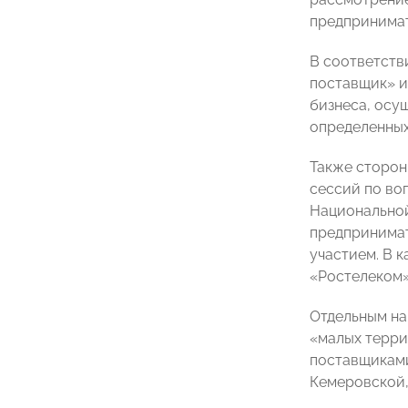
предпринимат
В соответств
поставщик» и
бизнеса, осу
определенных
Также сторон
сессий по во
Национальной
предпринимат
участием. В 
«Ростелеком»
Отдельным на
«малых терри
поставщиками
Кемеровской,