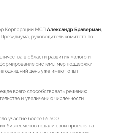
тор Корпорации МСП
Александр Браверман
,
 Президиума, руководитель комитета по
ничества в области развития малого и
и формирование системы мер поддержки
сегодняшний день уже имеют опыт
режде всего способствовать решению
тельстве и увеличению численности
яло участие более 55 500
щих бизнесменов подали свои проекты на
в соревновании и настоящими героями-