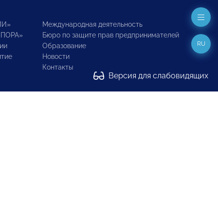
ИИ»
Международная деятельность
ОПОРА»
Бюро по защите прав предпринимателей
RU
ии
Образование
итие
Новости
Контакты
Версия для слабовидящих