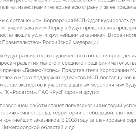
елями, известными теперь на всю страну и за ее предела
ии с соглашением, Корпорация МСП будет курировать д
 «Лучший заказчик». Первую будут представлять предпри
ществляющие услуги крупнейшим заказчикам. Вторая номи
 Правительством Российской Федерации.
ы будут развивать сотрудничество в области проведени
просам развития малого и среднего предпринимательств
 премии «Бизнес-Успех». Представители Корпорации М
елей о мерах поддержки субъектов МСП-поставщиков к
качестве экспертов к участию в данных мероприятиях бу
, ГК «Росатом», ПАО «РусГидро» и других.
правлением работы станет популяризация историй успех
ториях» (моногорода, территории с небольшой плотность
 крупнейших заказчиков. В 2018 году запланирована се
 Нижегородской областей и др.