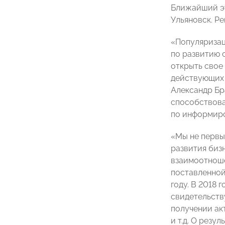
Ближайший эт
Ульяновск. Р
«Популяризац
по развитию 
открыть свое
действующих 
Александр Бр
способствова
по информиро
«Мы не первы
развития биз
взаимоотноше
поставленной
году. В 2018 
свидетельств
получении ак
и т.д. О рез