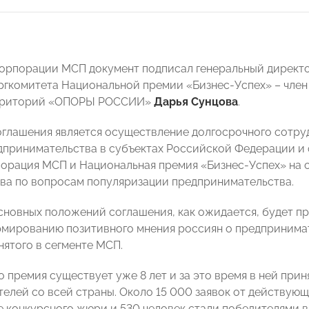
Корпорации МСП документ подписал генеральный дирек
ргкомитета Национальной премии «Бизнес-Успех» – член
рриторий «ОПОРЫ РОССИИ»
Дарья Сунцова
.
глашения является осуществление долгосрочного сотруд
дпринимательства в субъектах Российской Федерации 
порация МСП и Национальная премия «Бизнес-Успех» на 
ва по вопросам популяризации предпринимательства.
сновных положений соглашения, как ожидается, будет п
рмированию позитивного мнения россиян о предпринима
нятого в сегменте МСП.
 премия существует уже 8 лет и за это время в ней прин
елей со всей страны. Около 15 000 заявок от действую
 конкурсного жюри и 530 человек стали победителями 