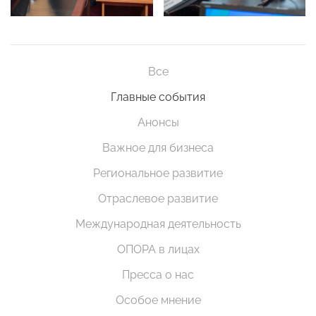
Все
Главные события
Анонсы
Важное для бизнеса
Региональное развитие
Отраслевое развитие
Международная деятельность
ОПОРА в лицах
Пресса о нас
Особое мнение