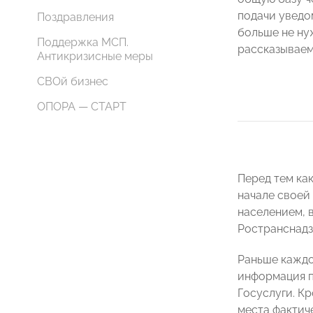
подачи уведом
Поздравления
больше не ну
Поддержка МСП.
рассказываем 
Антикризисные меры
СВОй бизнес
ОПОРА — СТАРТ
Перед тем ка
начале своей
населением, в
Ространснадз
Раньше каждо
информация п
Госуслуги. К
места фактич