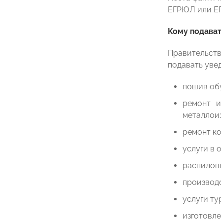
ЕГРЮЛ или Е
Кому подава
Правительст
подавать уве
пошив обу
ремонт и
металлои
ремонт к
услуги в 
распиловк
производс
услуги ту
изготовл