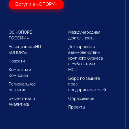
Вступи в «ОПОРУ»
Об «ОПОРЕ
Международная
РОССИИ»
деятельность
Ассоциация «НП
Декларация о
«ОПОРА»
взаимодействии
крупного бизнеса
Новости
с субъектами
Комитеты и
МСП
Комиссии
Бюро по защите
Региональное
прав
развитие
предпринимателей
Экспертиза и
Образование
Аналитика
Проекты