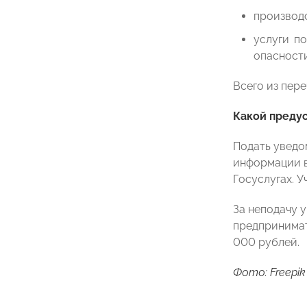
производс
услуги п
опасности
Всего из пер
Какой преду
Подать уведо
информации в
Госуслугах. У
За неподачу у
предпринимат
000 рублей.
Фото: Freepik