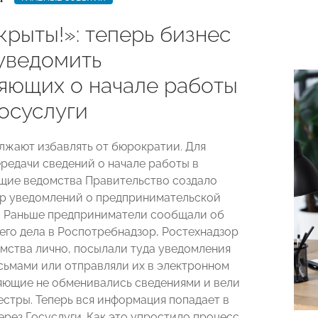
крыты!»: теперь бизнес
уведомить
яющих о начале работы
Госуслуги
лжают избавлять от бюрократии. Для
редачи сведений о начале работы в
ие ведомства Правительство создало
р уведомлений о предпринимательской
. Раньше предприниматели сообщали об
его дела в Роспотребнадзор, Ростехнадзор
омства лично, посылали туда уведомления
сьмами или отправляли их в электронном
яющие не обменивались сведениями и вели
естры. Теперь вся информация попадает в
ерез Госуслуги. Как это упростило процесс