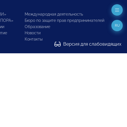
ИИ»
Международная деятельность
ОПОРА»
Бюро по защите прав предпринимателей
RU
ии
Образование
итие
Новости
Контакты
Версия для слабовидящих