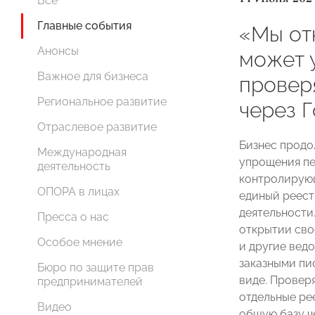
Все
Главные события
«Мы от
Анонсы
может 
Важное для бизнеса
провер
Региональное развитие
через 
Отраслевое развитие
Бизнес продо
Международная
упрощения пе
деятельность
контролирующ
ОПОРА в лицах
единый реест
деятельности
Пресса о нас
открытии сво
Особое мнение
и другие вед
заказными пи
Бюро по защите прав
виде. Провер
предпринимателей
отдельные ре
Видео
общую базу ч