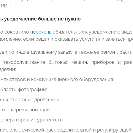
ГРИП.
ть уведомление больше не нужно
во сократило
перечень
обязательных к уведомлению видов 
домление, если решили оказывать услуги или заняться пр
ви по индивидуальному заказу, а также ее ремонт, растя
 техобслуживание бытовых машин, приборов и ради
зделий;
омпьютеров и коммуникационного оборудования;
области фотографии;
а и строгание древесины;
тво деревянной тары;
роператоров и турагентств;
ение электрической распределительной и регулирующей 