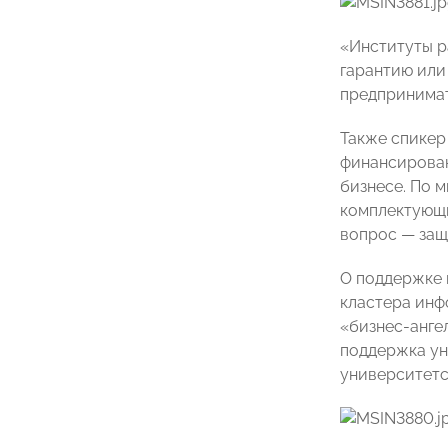
«Институты р
гарантию или
предпринимат
Также спикер
финансирован
бизнесе. По 
комплектующи
вопрос — защ
О поддержке 
кластера инф
«бизнес-ангел
поддержка ун
университетс