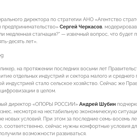
ерального директора по стратегии АНО «Агентство страт
и предпринимательство»
Сергей Черкасов
, модерировав
ли медленная стагнация?" — извечный вопрос, что будет
ть-десять лет».
спикер, на протяжении последних восьми лет Правитель
витие отдельных индустрий и сектора малого и среднего 
кой индустрией стало сельское хозяйство. Сейчас же Пр
 цифровизации в целом.
ный директор «ОПОРЫ РОССИИ»
Андрей Шубин
подчерк
изнес, несмотря на нестабильную экономическую ситуаци
не новых условий. При этом за последние семь-восемь л
о, соответственно, сейчас нужны комфортные условия дл
получили возможности развиваться.