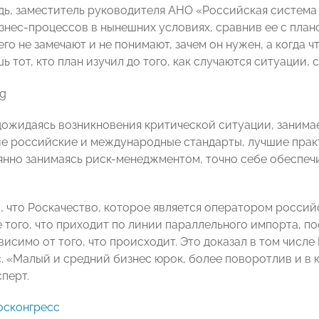
дь, заместитель руководителя АНО «Российская система
знес-процессов в нынешних условиях, сравнив ее с план
го не замечают и не понимают, зачем он нужен, а когда 
 тот, кто план изучил до того, как случаются ситуации,
 дожидаясь возникновения критической ситуации, занимае
 российские и международные стандарты, лучшие практ
янно занимаясь риск-менеджментом, точно себе обеспеч
, что Роскачество, которое является оператором российс
 того, что приходит по линии параллельного импорта, п
висимо от того, что происходит. Это доказал в том числ
с. «Малый и средний бизнес юрок, более поворотлив и в
перт.
осконгресс