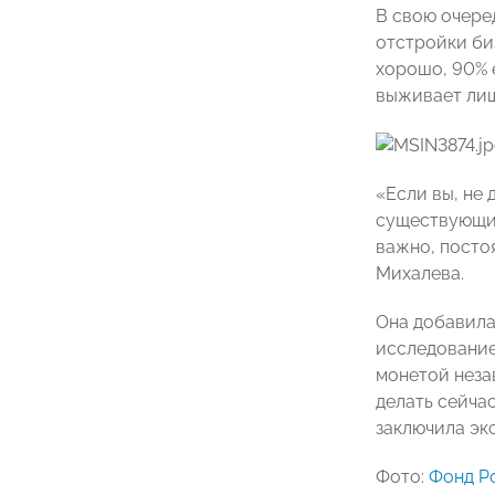
В свою очере
отстройки би
хорошо, 90% е
выживает лишь
«Если вы, не
существующие
важно, посто
Михалева.
Она добавила
исследование
монетой неза
делать сейча
заключила экс
Фото:
Фонд Р