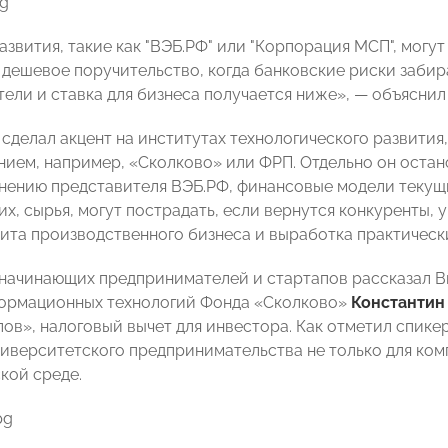
азвития, такие как "ВЭБ.РФ" или "Корпорация МСП", могу
 дешевое поручительство, когда банковские риски забира
ели и ставка для бизнеса получается ниже», — объясни
 сделал акцент на институтах технологического развития
ием, например, «Сколково» или ФРП. Отдельно он оста
мнению представителя ВЭБ.РФ, финансовые модели текущи
х, сырья, могут пострадать, если вернутся конкуренты,
ита производственного бизнеса и выработка практическ
начинающих предпринимателей и стартапов рассказал В
ормационных технологий Фонда «Сколково»
Константин
ов», налоговый вычет для инвестора. Как отметил спикер
иверситетского предпринимательства не только для комп
кой среде.