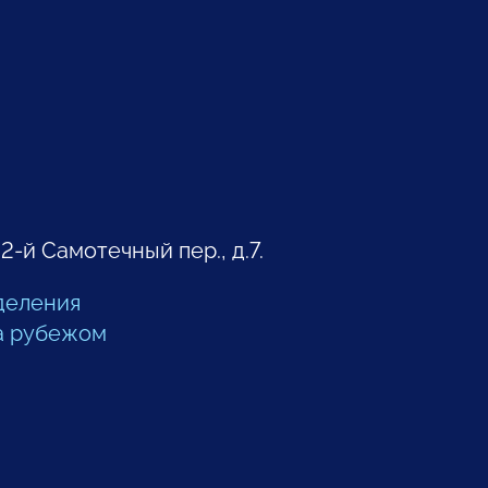
 2-й Самотечный пер., д.7.
деления
а рубежом