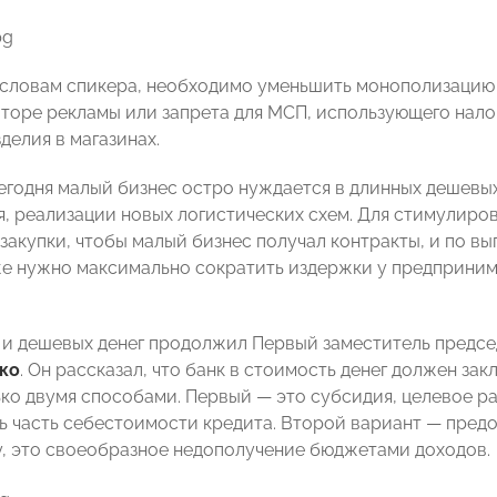
о словам спикера, необходимо уменьшить монополизацию р
торе рекламы или запрета для МСП, использующего нал
делия в магазинах.
сегодня малый бизнес остро нуждается в длинных дешевых
, реализации новых логистических схем. Для стимулиро
сзакупки, чтобы малый бизнес получал контракты, и по в
же нужно максимально сократить издержки у предприним
 и дешевых денег продолжил Первый заместитель предсе
ко
. Он рассказал, что банк в стоимость денег должен за
ько двумя способами. Первый — это субсидия, целевое р
ь часть себестоимости кредита. Второй вариант — предо
у, это своеобразное недополучение бюджетами доходов