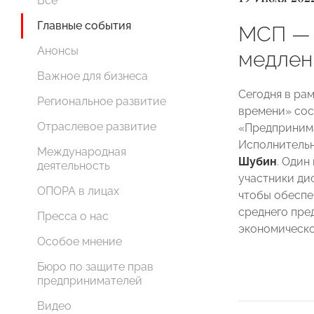
Все
Главные события
МСП — 
Анонсы
медлен
Важное для бизнеса
Сегодня в ра
Региональное развитие
времени» сос
Отраслевое развитие
«Предпринима
Исполнитель
Международная
Шубин
. Один
деятельность
участники ди
ОПОРА в лицах
чтобы обеспе
среднего пре
Пресса о нас
экономическо
Особое мнение
Бюро по защите прав
предпринимателей
Видео