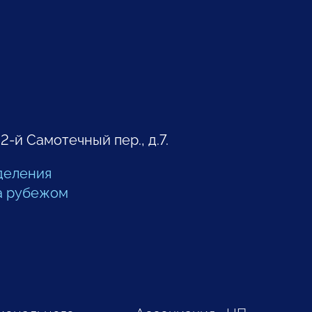
 2-й Самотечный пер., д.7.
деления
а рубежом