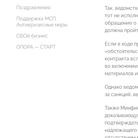
Поздравления
Так, ведомст
тот не испол
Поддержка МСП.
обращение о 
Антикризисные меры
должна пройт
СВОй бизнес
Если в ходе 
ОПОРА — СТАРТ
«обстоятельс
контракта вс
во включении 
материалов и
Однако ведом
за санкций, в
Также Минфин
доказывающую
подтверждать
надлежащего 
отсутствием 