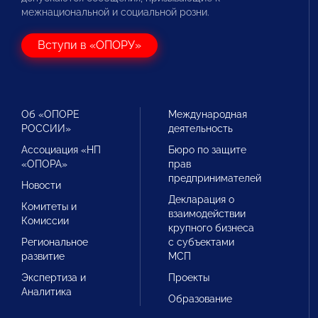
межнациональной и социальной розни.
Вступи в «ОПОРУ»
Об «ОПОРЕ
Международная
РОССИИ»
деятельность
Ассоциация «НП
Бюро по защите
«ОПОРА»
прав
предпринимателей
Новости
Декларация о
Комитеты и
взаимодействии
Комиссии
крупного бизнеса
Региональное
с субъектами
развитие
МСП
Экспертиза и
Проекты
Аналитика
Образование