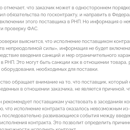
во отмечает, что заказчик может в одностороннем порядк
нил обязательства по госконтракту, и направить в Феде
включении этого поставщика в РНП. Но информация о нем
и проверку ФАС.
проверки выяснится, что исполнение поставщиком контра
тв непреодолимой силы», информация не будет включена
ледствие введения санкций и мер ограничительного харак
в РНП. Это могут быть санкции как в отношении товара, 
 оборудования, необходимых для поставки.
ство обращает внимание на то, что поставщик, который 
веденных в отношении заказчика, не является причиной, ч
 рекомендует поставщикам участвовать в заседаниях к
, что исполнение контракта оказалось невозможным из-
 последовательно развивающиеся события между введе
исполнения контракта. Это позволит определить причин
возможности исполнить контракт.