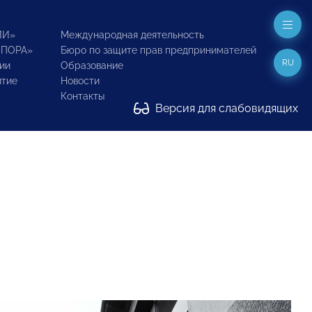
ИИ»
Международная деятельность
ОПОРА»
Бюро по защите прав предпринимателей
RU
ии
Образование
итие
Новости
Контакты
Версия для слабовидящих