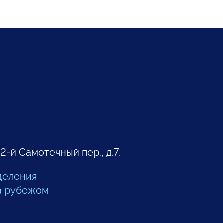
 2-й Самотечный пер., д.7.
деления
а рубежом