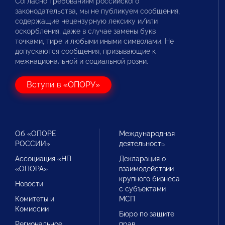
Согласно требованиям российского
законодательства, мы не публикуем сообщения,
содержащие нецензурную лексику и/или
оскорбления, даже в случае замены букв
точками, тире и любыми иными символами. Не
допускаются сообщения, призывающие к
межнациональной и социальной розни.
Вступи в «ОПОРУ»
Об «ОПОРЕ
Международная
РОССИИ»
деятельность
Ассоциация «НП
Декларация о
«ОПОРА»
взаимодействии
крупного бизнеса
Новости
с субъектами
Комитеты и
МСП
Комиссии
Бюро по защите
Региональное
прав