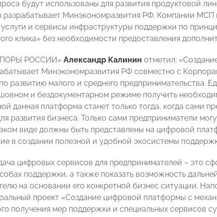
проса будут использованы для развития продуктовой л
 разрабатывает Минэкономразвития РФ. Компании МСП и
услуги и сервисы инфраструктуры поддержки по принципу 
ого клика» без необходимости предоставления дополнит
«ОПОРЫ РОССИИ»
Александр Калинин
отметил: «Создани
абатывает Минэкономразвития РФ совместно с Корпор
по развитию малого и среднего предпринимательства. Е
шовном и бездокументарном режиме получить необходим
ой данная платформа станет только тогда, когда сами п
ля развития бизнеса. Только сами предприниматели могут
каком виде должны быть представлены на цифровой плат
тие в создании полезной и удобной экосистемы поддерж
дача цифровых сервисов для предпринимателей – это с
особах поддержки, а также показать возможность дальне
елю на основании его конкретной бизнес ситуации. Напо
ральный проект «Создание цифровой платформы с меха
го получения мер поддержки и специальных сервисов с