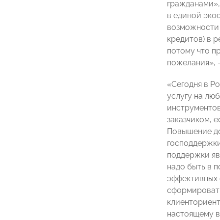
гражданами»,
в единой эко
возможности 
кредитов) в р
потому что п
пожелания», 
«Сегодня в Р
услугу на люб
инструментов
заказчиком, 
Повышение до
господдержки
поддержки яв
надо быть в 
эффективных 
сформировать
клиенториент
настоящему в