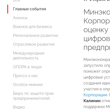
Все
Главные события
Минэко
Анонсы
Корпор
Важное для бизнеса
оценку
Региональное развитие
цифров
Отраслевое развитие
предпр
Международная
деятельность
Минэкономра
запустило оп
ОПОРА в лицах
поможет опр
Пресса о нас
цифровые усл
создания еди
Особое мнение
участие в оп
Бюро по защите прав
Корпорации
.
предпринимателей
Калинин
отме
поддержки М
Видео