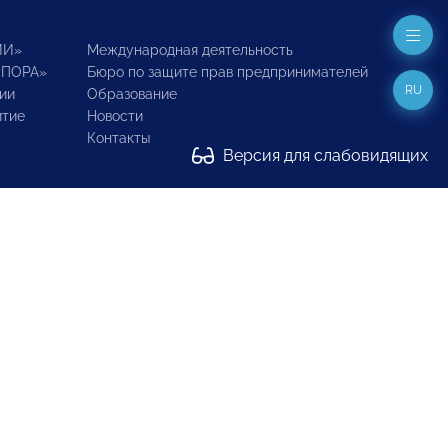
ИИ»
Международная деятельность
ОПОРА»
Бюро по защите прав предпринимателей
RU
ии
Образование
итие
Новости
Контакты
Версия для слабовидящих