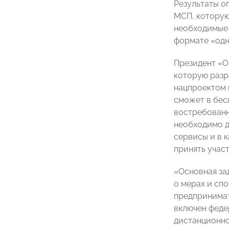
Результаты о
МСП, которую
необходимые 
формате «одн
Президент 
которую разр
нацпроектом 
сможет в бес
востребованн
необходимо д
сервисы и в 
принять учас
«Основная за
о мерах и сп
предпринимат
включен феде
дистанционно