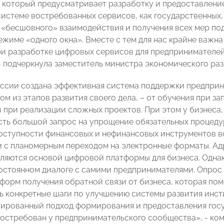
 который предусматривает разработку и предоставлени
системе востребованных сервисов, как государственных,
«бесшовного» взаимодействия и получения всех мер подд
ежиме «одного окна». Вместе с тем для нас крайне важна
ри разработке цифровых сервисов для предпринимателей
- подчеркнула заместитель министра экономического ра
оссии создана эффективная система поддержки предприн
ом из этапов развития своего дела, – от обучения при з
 при реализации сложных проектов. При этом у бизнеса,
есть большой запрос на упрощение обязательных процеду
ступности финансовых и нефинансовых инструментов в
 с планомерным переходом на электронные форматы. Ад
ляются основой цифровой платформы для бизнеса. Однак
постоянном диалоге с самими предпринимателями. Опрос –
форм получения обратной связи от бизнеса, которая по
 конкретные шаги по улучшению системы развития инст
ированный подход формирования и предоставления гос
остребован у предпринимательского сообщества», - ко