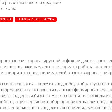
по развитию малого и среднего
ельства.
АЛИНИН
ТАТЬЯНА ИЛЮШНИКОВА
пространения коронавирусной инфекции деятельность м
активно внедрялись удаленные форматы работы, соответ
 и приоритеты предпринимателей в части запроса к циф
ача исследования – получить подробную обратную связь
нформацию и на основе этих данных сформировать мак
висы поддержки бизнеса. Анкета состоит из нескольких 
действующих сервисов, выбор приоритетных для предпри
тавляет возможность поделиться своими идеями по нов