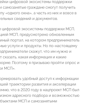
инейки цифровой экосистемы поддержки
 самозанятые граждане смогут получить
«одного окна», а часть из них и вовсе в
ельных сведений и документов.
е цифровой экосистемы поддержки МСП,
ацией МСП, предусмотрено обновленным
диный портал, на котором предприниматель
ые услуги и продукты. Но по-настоящему
редприниматели скажут, что им нужно и
 сказать, какая информация и какие
форме. Поэтому я призываю пройти опрос и
ки МСП».
формировать удобный доступ к информации
йшей траектории развития и акселерации
мню, что в 2020 году в нацпроект МСП был
низмом адресного подбора и возможностью
убъектами МСП и самозанятыми