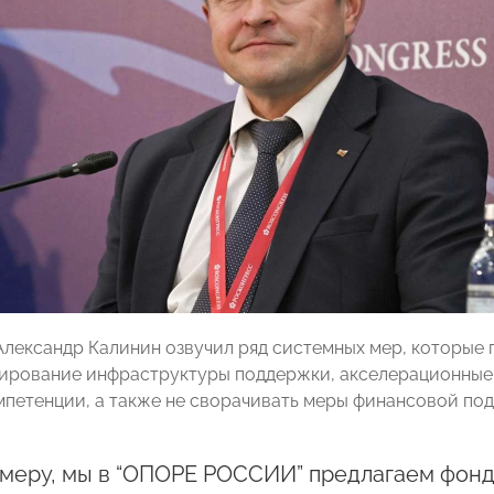
 Александр Калинин озвучил ряд системных мер, которые
ирование инфраструктуры поддержки, акселерационные 
мпетенции, а также не сворачивать меры финансовой по
имеру, мы в “ОПОРЕ РОССИИ” предлагаем фонд