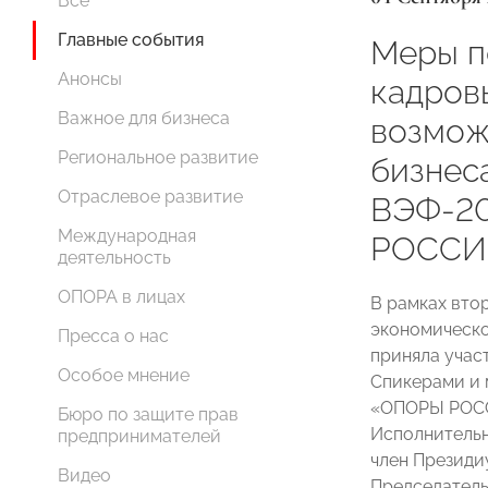
Все
Главные события
Меры п
Анонсы
кадров
Важное для бизнеса
возмож
Региональное развитие
бизнес
Отраслевое развитие
ВЭФ-20
Международная
РОССИ
деятельность
ОПОРА в лицах
В рамках вто
экономическ
Пресса о нас
приняла учас
Особое мнение
Спикерами и 
«ОПОРЫ РО
Бюро по защите прав
Исполнитель
предпринимателей
член Презид
Видео
Председател