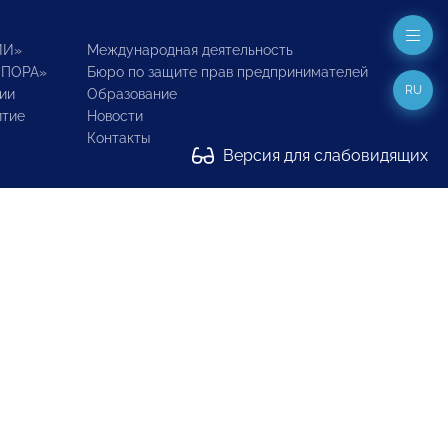
ИИ»
Международная деятельность
ОПОРА»
Бюро по защите прав предпринимателей
RU
ии
Образование
итие
Новости
Контакты
Версия для слабовидящих