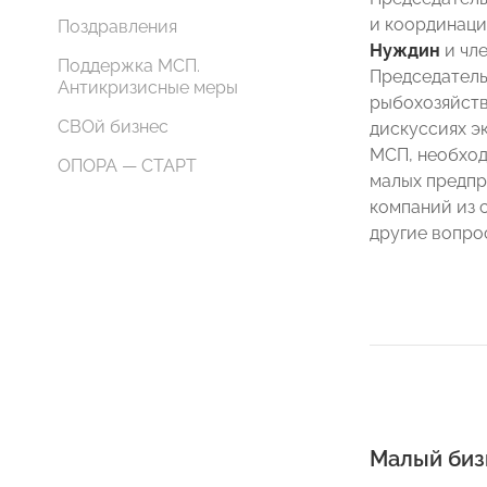
и координаци
Поздравления
Нуждин
и чл
Поддержка МСП.
Председател
Антикризисные меры
рыбохозяйст
СВОй бизнес
дискуссиях э
МСП, необход
ОПОРА — СТАРТ
малых предпр
компаний из 
другие вопро
Малый биз