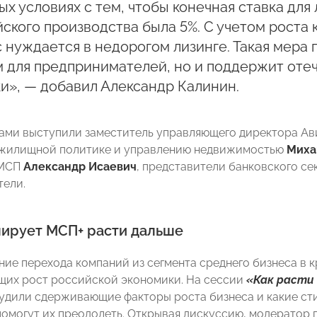
ых условиях с тем, чтобы конечная ставка дл
ского производства была 5%. С учетом роста
 нуждается в недорогом лизинге. Такая мера 
м для предпринимателей, но и поддержит оте
и», — добавил Александр Калинин.
ами выступили заместитель управляющего директора А
жилищной политике и управлению недвижимостью
Миха
 МСП
Александр Исаевич
, представители банковского се
ели.
лирует МСП+ расти дальше
ие перехода компаний из сегмента среднего бизнеса в к
их рост российской экономики. На сессии
«Как расти
удили сдерживающие факторы роста бизнеса и какие с
помогут их преодолеть. Открывая дискуссию, модератор