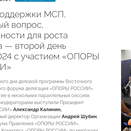
оддержки МСП,
ый вопрос,
ности для роста
а — второй день
24 с участием «ОПОРЫ
И»
рого дня деловой программы Восточного
ого форума делегация «ОПОРЫ РОССИИ»
тие в нескольких параллельных сессиях.
модераторами выступили Президент
ССИИ»
Александр Калинин,
ный директор Организации
Андрей Шубин
,
иума Правления «ОПОРЫ РОССИИ»,
ь Комитета «ОПОРЫ РОССИИ» по миграции