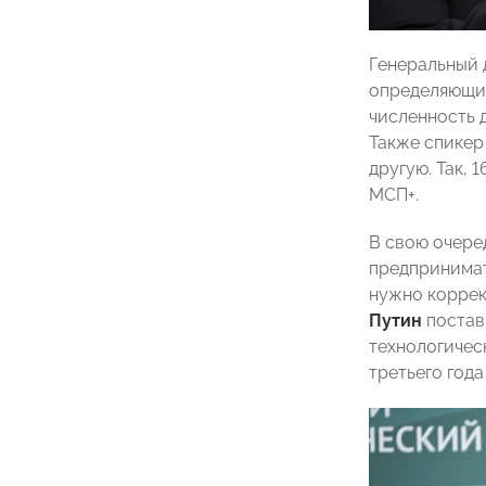
Генеральный 
определяющих
численность д
Также спикер
другую. Так, 
МСП+.
В свою очере
предпринима
нужно коррек
Путин
постав
технологичес
третьего год