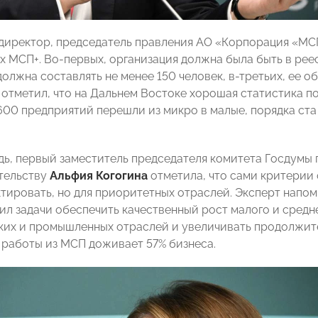
директор, председатель правления АО «Корпорация «МСП
 МСП+. Во-первых, организация должна была быть в реес
олжна составлять не менее 150 человек, в-третьих, ее о
 отметил, что на Дальнем Востоке хорошая статистика по
1600 предприятий перешли из микро в малые, порядка ста
дь, первый заместитель председателя комитета Госдумы 
тельству
Альфия Когогина
отметила, что сами критерии 
тировать, но для приоритетных отраслей. Эксперт напом
ил задачи обеспечить качественный рост малого и средн
ких и промышленных отраслей и увеличивать продолжит
а работы из МСП доживает 57% бизнеса.