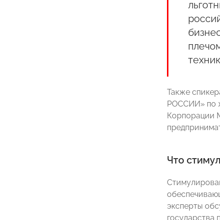
льготн
россий
бизнес
плечо
техник
Также спикер
РОССИИ» по 
Корпорации
предпринимат
Что стиму
Стимулирован
обеспечивающ
эксперты обс
государства 