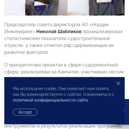
Председатель совета директоров АО «Нордик
Инжиниринг»
Николай Шабликов
проанализировал
статистические показатели судостроительной
отрасли, а также отметил ряд сдерживающих ее
развитие факторов.
О приоритетных проектах в сфере судоремонтной
сферы, реализуемых на Камчатке, участникам сессии
сообщила заместитель председателя Правительства
Камчатского края
Юлия Морозова
.
Мы используем cookie. Они помогают нам понять,
как Вы взаимодействуете с сайтом. Ознакомиться с
Заместитель председателя Правительства
политикой конфиденциальности сайта
.
Приморского края
Николай Стецко
акцентировал
внимание на мерах поддержки и возможностях для
Accept
судоремонтников в регионе, в том числе финансовых
инструментах и результатах реализации программы