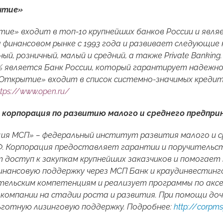
ытие»
ие» входит в топ-10 крупнейших банков России и явля
финансовом рынке с 1993 года и развивает следующие 
ый, розничный, малый и средний, а также Private Banki
9% является Банк России, который гарантирует надеж
«Открытие» входит в список системно-значимых кредит
ttps://www.open.ru/
 корпорация по развитию малого и среднего предпр
ия МСП» – федеральный институт развития малого и с
Ф. Корпорация предоставляет гарантии и поручительст
 доступ к закупкам крупнейших заказчиков и помогает 
нансовую поддержку через МСП Банк и краудинвестин
ельским компетенциям и реализует программы по аксе
компании на стадии роста и развития. При помощи доч
готную лизинговую поддержку. Подробнее:
http://corpms