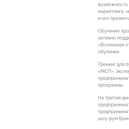
возможность 
маркетинга, 
и его презент
Обучение про
активно подд
«Вселенная о
обучения.
Тренинг для 
«МСП», экспе
предпринимат
программы.
На третий де
предпринима
предпринимат
шоу-рум брен