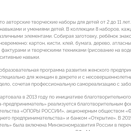
то авторские творческие наборы для детей от 2 до 11 ле
навыками и умениями детей. В коллекции 8 наборов, ка
различными элементами. Собирая заготовку, ребёнок зна
овременно: картон, кисти, клей, бумага, дерево, атласн
 фактурами и творческими техниками (рисование на воде
ситивные навыки.
образовательная программа развития женского предпр
специально для женщин в декрете и с несовершеннолетн
дело, сочетая профессиональную самореализацию с забо
артовала в 2013 году по инициативе благотворительного
-предприниматель» реализуется благотворительным фо
тельства «ОПОРЫ РОССИИ», акционерным обществом «Фе
днего предпринимательства» и банком «Открытие».
В
201
ель» была включена Минэкономразвития России в переч