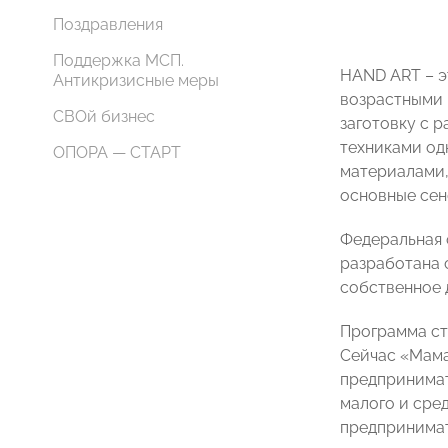
Поздравления
Поддержка МСП.
HAND ART – э
Антикризисные меры
возрастными 
СВОй бизнес
заготовку с 
техниками одн
ОПОРА — СТАРТ
материалами,
основные сен
Федеральная 
разработана 
собственное 
Программа ст
Сейчас «Мама
предпринима
малого и сре
предпринимат