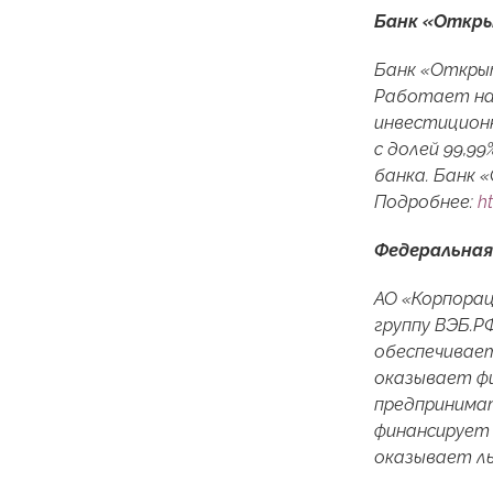
Банк «Откр
Банк «Открыт
Работает на 
инвестиционн
с долей 99,9
банка. Банк 
Подробнее:
h
Федеральная
АО «Корпорац
группу ВЭБ.Р
обеспечивает
оказывает фи
предпринимат
финансирует 
оказывает ль