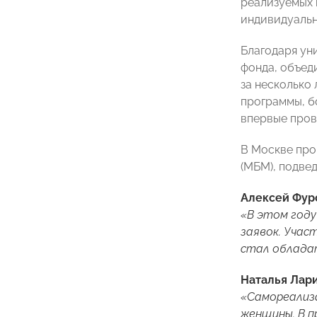
реализуемых 
индивидуальн
Благодаря ун
фонда, объед
за несколько
программы, б
впервые пров
В Москве про
(МБМ), подве
Алексей Фур
«В этом году
заявок. Учас
стал обладат
Наталья Лар
«Самореализа
женщины. В п