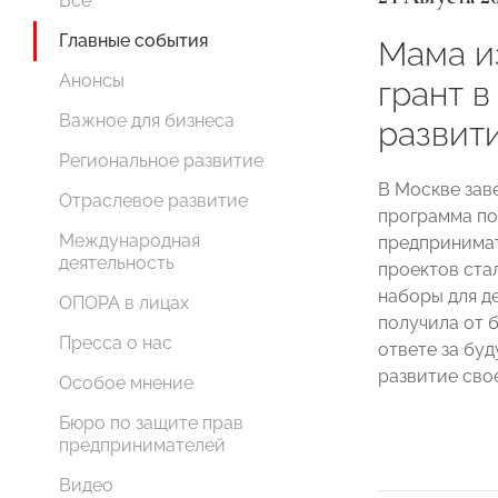
Все
Главные события
Мама и
Анонсы
грант в
Важное для бизнеса
развит
Региональное развитие
В Москве зав
Отраслевое развитие
программа по
Международная
предпринимат
деятельность
проектов ста
наборы для д
ОПОРА в лицах
получила от 
Пресса о нас
ответе за бу
развитие свое
Особое мнение
Бюро по защите прав
предпринимателей
Видео