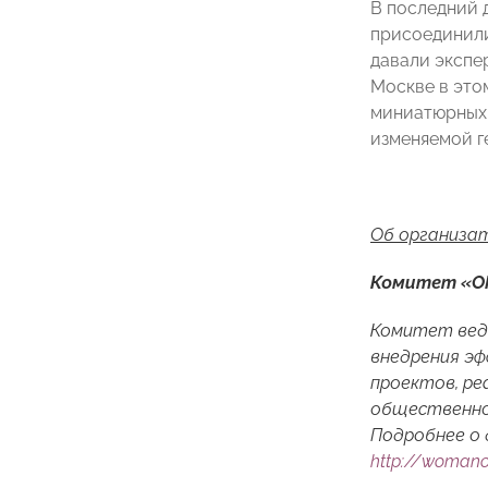
В последний 
присоединили
давали экспе
Москве в это
миниатюрных 
изменяемой г
Об организа
Комитет «О
Комитет вед
внедрения эф
проектов, ре
общественной
Подробнее о
http://womano