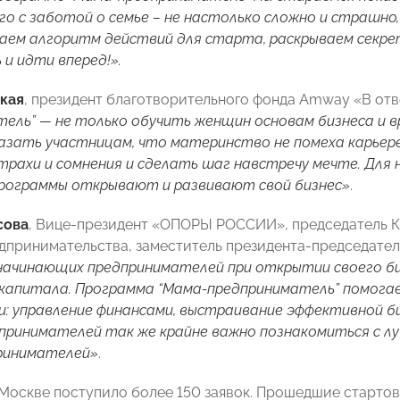
о с заботой о семье – не настолько сложно и страшно,
даем алгоритм действий для старта, раскрываем секре
и идти вперед!».
кая
, президент благотворительного фонда Amway «В отв
ель” ― не только обучить женщин основам бизнеса и в
азать участницам, что материнство не помеха карьере,
рахи и сомнения и сделать шаг навстречу мечте. Для н
программы открывают и развивают свой бизнес»
.
сова
, Вице-президент «ОПОРЫ РОССИИ», председатель
дпринимательства, заместитель президента-председател
начинающих предпринимателей при открытии своего би
капитала. Программа “Мама-предприниматель” помога
и: управление финансами, выстраивание эффективной би
принимателей так же крайне важно познакомиться с л
принимателей»
.
 Москве поступило более 150 заявок. Прошедшие старто