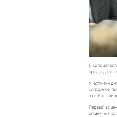
В ходе засед
председателе
Участники ди
надзорной де
а от большин
Первый вице
серьезных на