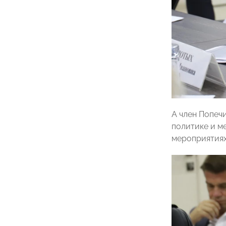
А член Попеч
политике и 
мероприятиях