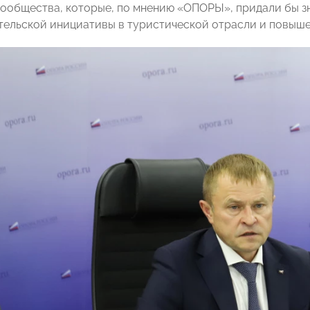
ообщества, которые, по мнению «ОПОРЫ», придали бы з
ельской инициативы в туристической отрасли и повыше