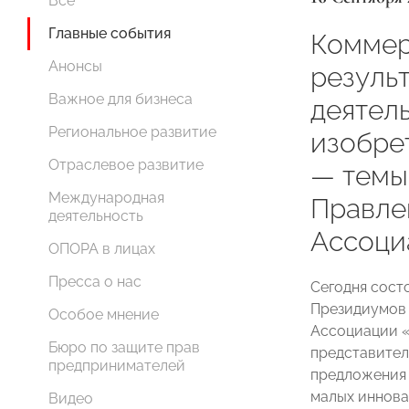
Все
Главные события
Коммер
Анонсы
резуль
Важное для бизнеса
деятел
Региональное развитие
изобре
Отраслевое развитие
— темы
Международная
Правл
деятельность
Ассоци
ОПОРА в лицах
Пресса о нас
Сегодня сост
Президиумов
Особое мнение
Ассоциации 
Бюро по защите прав
представите
предпринимателей
предложения 
малых иннова
Видео