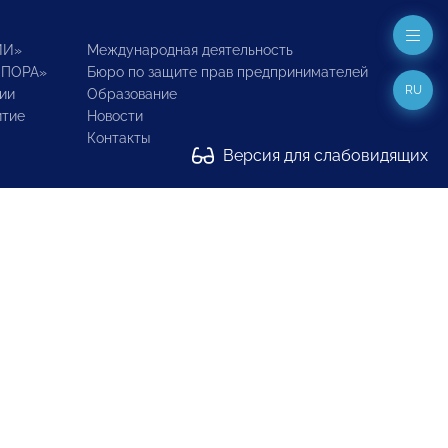
ИИ»
Международная деятельность
ОПОРА»
Бюро по защите прав предпринимателей
RU
ии
Образование
итие
Новости
Контакты
Версия для слабовидящих