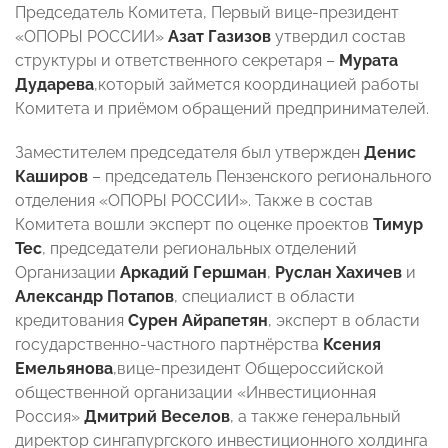
Председатель Комитета, Первый вице-президент
«ОПОРЫ РОССИИ»
Азат Газизов
утвердил состав
структуры и ответственного секретаря –
Мурата
Дударева
,который займется координацией работы
Комитета и приёмом обращений предпринимателей.
Заместителем председателя был утвержден
Денис
Каширов
– председатель Пензенского регионального
отделения «ОПОРЫ РОССИИ». Также в состав
Комитета вошли эксперт по оценке проектов
Тимур
Тес
, председатели региональных отделений
Организации
Аркадий
Гершман
,
Руслан Хахичев
и
Александр Потапов
,
специалист в области
кредитования
Сурен Айрапетян
, эксперт в области
государственно-частного партнёрства
Ксения
Емельянова
,вице-президент Общероссийской
общественной организации «Инвестиционная
Россия»
Дмитрий Веселов
, а также
генеральный
директор сингапургского инвестиционного холдинга